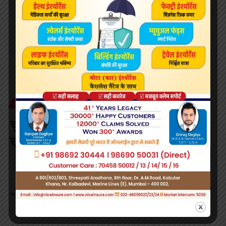
What do you think?
Love
Sad
Happy
Sleepy
Angry
Dead
Wink
0
0
0
0
0
0
0
NATIONAL
चुनावों के बाद मोदी का इमरान से बात करना
सकारात्मक संकेत: पाक उच्चायुक्त
2 Min Read
Surabhi Saloni
Last updated: August 14, 2018 10:06 pm