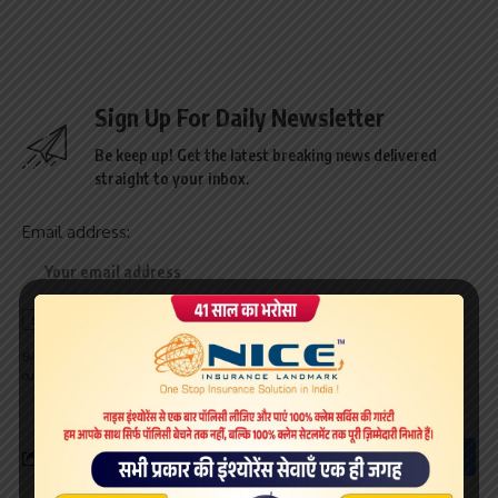
Sign Up For Daily Newsletter
Be keep up! Get the latest breaking news delivered
straight to your inbox.
Email address:
By signing up, you agree to our
Terms of Use
and acknowledge the data practices in
our
Privacy Policy
. You may unsubscribe at any time.