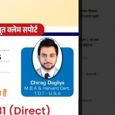
यश राज फिल्म्स के ‘राह रिकॉर्ड्स’ ने गायक-गीतकार
अमन के पहले गीत ‘जादूगरी’ के साथ की अपनी पहली
पेशकश
entertainment
August 7, 2026
विन्ध्य आइकॉनिक बिजनेस अवॉर्ड – सीज़न 2 का भव्य
समारोह 7 अगस्त की शाम मुंबई के लोढ़ा एड्रिना
सभागार में
Mumbai / Maharshtra
August 7, 2026
Sign Up for Our Newsletter
Subscribe to our newsletter to get our newest
articles instantly!