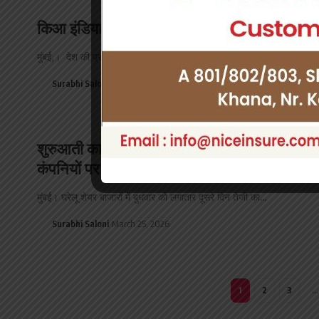
किआ इंडिया ने मार्च में 29,112 यूनिट्स की बिक्री दर्ज
मुंबई,। देश की प्रमुख मास-प्रीमियम कार कंपनियों में से एक, किआ इंडिया…
Surabhi Saloni
April 2, 2026
शुरुआती कारोबार में सेंसेक्स 800 अंक से ज्यादा उ
कंपनियों पर दबाव
मुंबई। घरेलू शेयर बाजारों में बुधवार को लगातार दूसरे दिन तेजी का…
Surabhi Saloni
March 25, 2026
1
2
3
…