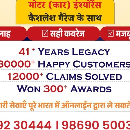
 घोषणा की
तकुमार