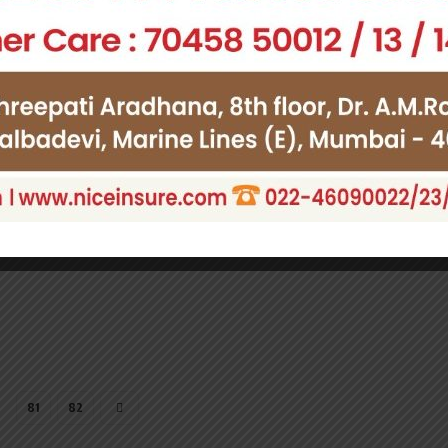
 की
छला, आईटी
81
82