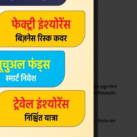
Latest News
एसआरएन अस्पताल का नाम अमर शहीद ठाकुर रोशन
सिंह के नाम पर करने की मांग तेज, अनिश्चितकालीन
धरना दूसरे दिन भी जारी
state
August 7, 2026
तप अभिनंदन कार्यक्रम का आयोजन – तेरापंथ भवन
ट्रिप्लीकेन
social
August 7, 2026