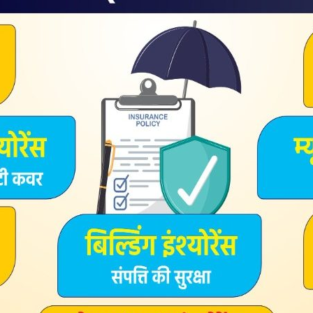
ने का है”
 कठिन
े स्थित…