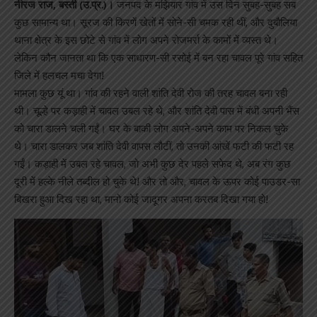
नीरज राज, बस्ती (उ.प्र.)।
जनपद के मझियार गांव में उस दिन सुबह-सुबह सब
कुछ सामान्य था। सूरज की किरणें खेतों में सोने-सी चमक रही थीं, और दुबौलिया
थाना क्षेत्र के इस छोटे से गांव में लोग अपने रोजमर्रा के कामों में व्यस्त थे।
लेकिन कौन जानता था कि एक साधारण-सी रसोई में बन रहा चावल पूरे गांव सहित
जिले में हलचल मचा देगा!
मामला कुछ यूं था। गांव की रहने वाली शांति देवी रोज की तरह चावल बना रही
थी। चूल्हे पर कड़ाही में चावल उबल रहे थे, और शांति देवी पास में बंधी अपनी भैंस
को चारा डालने चली गईं। घर के बाकी लोग अपने-अपने काम पर निकल चुके
थे। चारा डालकर जब शांति देवी वापस लौटीं, तो उनकी आंखें फटी की फटी रह
गईं। कड़ाही में उबल रहे चावल, जो अभी कुछ देर पहले सफेद थे, अब रंग कुछ
दूरी में हल्के नीले तब्दील हो चुके थे! और तो और, चावल के ऊपर कोई पाउडर-सा
बिखरा हुआ दिख रहा था, मानो कोई जादूगर अपना करतब दिखा गया हो!