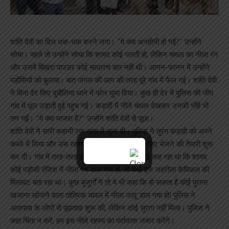
शांति देवी का दिल धक-धक करने लगा। “ये क्या अनहोनी हो गई?” उन्होंने
सोचा। पहले तो उन्होंने सोचा कि शायद कोई गलती हो, लेकिन चावल का नीला रंग
और उसमें बिखरा पाउडर कोई साधारण बात नहीं थी। आनन-फानन में उन्होंने
पड़ोसियों को बुलाया। बात जंगल की आग की तरह पूरे गांव में फैल गई। शांति देवी
ने बिना देर किए दुबौलिया थाने में फोन घुमा दिया। कुछ ही देर में पुलिस की जीप
गांव में धूल उड़ाती हुई पहुंच गई। कड़ाही में नीले चावल देखकर उनकी भौंहें भी
तन गईं। “ये क्या माजरा है?” उन्होंने शांति देवी से पूछा।
शांति देवी ने सारी कहानी एक सांस में सुना दी। पुलिस ने तुरंत कड़ाही को अपने
कब्जे में लिया और उस रहस्यमयी पाउडर को जांच के लिए भेजने की तैयारी शुरू
कर दी। गांव में तरह-तरह की चर्चाएं शुरू हो गईं। कोई कह रहा था कि शायद
कोई पड़ोसी रंजिश में नीला रंग डाल गया हो, तो कोई इसे जहरीला केमिकल की
मिलावट बता रहा था। कुछ बुजुर्गों ने तो ये भी कहा कि हो सकता है कोई पुराना
खजाना खोजने वाला तांत्रिक चावल में नीला जादू डाल गया हो! पुलिस ने
आसपास के लोगों से पूछताछ शुरू की, लेकिन कोई सुराग नहीं मिला। पुलिस ने
कहा चिंता न करें, हम इस नीले रहस्य का पर्दाफाश जरूर करेंगे।