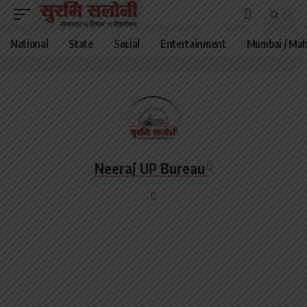
National
State
Social
Entertainment
Mumbai / Mah
Neeraj UP Bureau