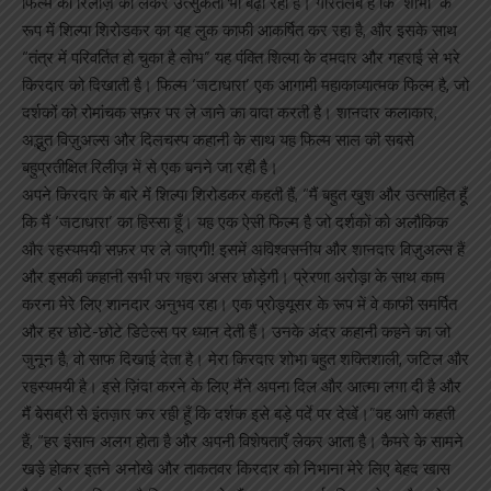
फिल्म की रिलीज़ को लेकर उत्सुकता भी बढ़ा रहा है। गौरतलब है कि ‘शोभा’ के
रूप में शिल्पा शिरोडकर का यह लुक काफी आकर्षित कर रहा है, और इसके साथ
“तंत्र में परिवर्तित हो चुका है लोभ” यह पंक्ति शिल्पा के दमदार और गहराई से भरे
किरदार को दिखाती है। फिल्म ‘जटाधारा’ एक आगामी महाकाव्यात्मक फिल्म है, जो
दर्शकों को रोमांचक सफ़र पर ले जाने का वादा करती है। शानदार कलाकार,
अद्भुत विज़ुअल्स और दिलचस्प कहानी के साथ यह फिल्म साल की सबसे
बहुप्रतीक्षित रिलीज़ में से एक बनने जा रही है।
अपने किरदार के बारे में शिल्पा शिरोडकर कहती हैं, “मैं बहुत खुश और उत्साहित हूँ
कि मैं ‘जटाधारा’ का हिस्सा हूँ। यह एक ऐसी फिल्म है जो दर्शकों को अलौकिक
और रहस्यमयी सफ़र पर ले जाएगी! इसमें अविश्वसनीय और शानदार विज़ुअल्स हैं
और इसकी कहानी सभी पर गहरा असर छोड़ेगी। प्रेरणा अरोड़ा के साथ काम
करना मेरे लिए शानदार अनुभव रहा। एक प्रोड्यूसर के रूप में वे काफी समर्पित
और हर छोटे-छोटे डिटेल्स पर ध्यान देती हैं। उनके अंदर कहानी कहने का जो
जुनून है, वो साफ दिखाई देता है। मेरा किरदार शोभा बहुत शक्तिशाली, जटिल और
रहस्यमयी है। इसे ज़िंदा करने के लिए मैंने अपना दिल और आत्मा लगा दी है और
मैं बेसब्री से इंतज़ार कर रही हूँ कि दर्शक इसे बड़े पर्दे पर देखें।”वह आगे कहती
हैं, “हर इंसान अलग होता है और अपनी विशेषताएँ लेकर आता है। कैमरे के सामने
खड़े होकर इतने अनोखे और ताकतवर किरदार को निभाना मेरे लिए बेहद खास