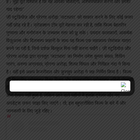
है। मुझे पूरा विश्वास है कि यह आपको चौंकाएगा, आश्चर्यचकित करेगा और हमेशा
याद रहेगा!”
ज़ी स्टूडियोज़ और प्रेरणा अरोड़ा ‘जटाधारा’ को साकार करने के लिए कोई कसर
नहीं छोड़ रहे हैं। प्रोडक्शन टीम पूरी मेहनत कर रही है, ताकि फिल्म बेहतरीन
गुणवत्ता और मनोरंजन के उच्चतम स्तर को छू सके। दमदार कलाकारों, आकर्षक
विज़ुअल्स और दिलचस्प कहानी के साथ यह फिल्म एक महाकाव्य रोमांचक यात्रा
बनने जा रही है, जिसे दर्शक बिल्कुल मिस नहीं करना चाहेंगे। ज़ी स्टूडियोज़ और
प्रेरणा अरोड़ा द्वारा प्रस्तुत ‘जटाधारा’ का निर्माण उमेश कुमार बंसल, शिविन
नारंग, अरुणा अग्रवाल, प्रेरणा अरोड़ा, शिल्पा सिंघल और निखिल नंदा ने किया
है। वहीं इसे अक्षय केजरीवाल और कुस्सुम अरोड़ा ने सह-निर्मित किया है। फिल्म
की क्रिएटिव प्रोड्यूसर दिव्या विजय और सुपरवाइजिंग प्रोड्यूसर भविनी गोस्वामी
हैं। इसका संगीत ज़ी म्यूज़िक कंपनी लेकर आ रही है। फिल्म की रिलीज़ डेट का
अभी ऐलान नहीं हुआ है, लेकिन आने वाले महीनों में इसके ट्रेलर और नए
अपडेट्स ज़रूर साझा किए जाएंगे। तो, इस बहुप्रतीक्षित फिल्म के बारे में और
जानकारी के लिए जुड़े रहिए।