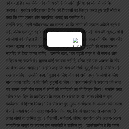
की धरती है। यह विवेकानंद की धरती है जिन्होंने दुनिया को योग से परिचित
कराया।” गुरुदेव रवींद्रनाथ टैगोर की शिक्षाओं का ज़िक्र करते हुए श्री मोदी ने
कहा कि योग एकता और सामूहिक भलाई का प्रतीक है।
उन्होंने कहा, “श्री रवींद्रनाथ का मानना था कि लोगों की पहचान अकेले रहने में
नहीं, बल्कि एकजुट रहने से मिलने वाली संतुष्टि में है और यही योग की खूबसूरती है
जो लोगों को जोड़ता है।” अंतराष्ट्रीय योग दिवस का इस साल की थीम ‘योग और
स्वस्थ बुढ़ापा’ पर बात करते हुए प्रधानमंत्री ने कहा कि बुढ़ापे को सकारात्मक
नज़रिए से देखा जाना चाहिए। उन्होंने कहा, “हम बढ़ती उम्र में भी स्वस्थ और
सक्रिय रह सकते हैं। बुढ़ापा कोई समस्या नहीं है, बल्कि इसे एक अवसर के तौर
पर देखा जाना चाहिए।” उन्होंने कहा कि योग को सिर्फ़ बुज़ुर्गों तक ही सीमित नहीं
रखना चाहिए। उन्होंने कहा, “बुढ़ापे के लिए योग को सभी उम्र के लोगों के लिए
माना जाना चाहिए, न कि सिर्फ़ बुज़ुर्गों के लिए।” प्रधानमंत्री ने सरकार की साल
भर चलने वाली योग पहल में लोगों की भागीदारी का भी ज़िक्र किया। उन्होंने कहा,
“योग 365 दिन के कार्यक्रम के तहत, 130 देशों के 30 लाख लोगों ने इस
कार्यक्रम में हिस्सा लिया।” रेड रोड पर हुए मुख्य कार्यक्रम के अलावा कोलकाता
में कई जगहों पर योग सत्र आयोजित किए गए, जिनमें शहर भर से लगभग 10
लाख लोगों के शामिल हुए । विद्यार्थी , महिलाएं, वरिष्ठ नागरिक और अलग-अलग
सामाजिक समूहों के सदस्य इन समारोहों में शामिल हुए। उल्लेखनीय है कि पहले