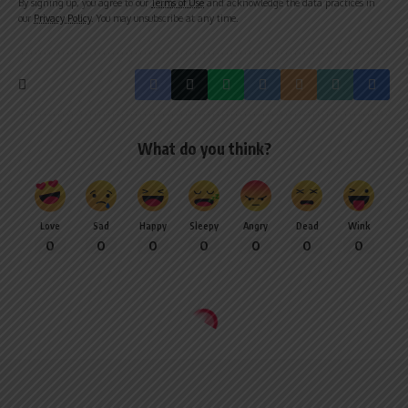
By signing up, you agree to our
Terms of Use
and acknowledge the data practices in
our
Privacy Policy
. You may unsubscribe at any time.
What do you think?
Love
Sad
Happy
Sleepy
Angry
Dead
Wink
0
0
0
0
0
0
0