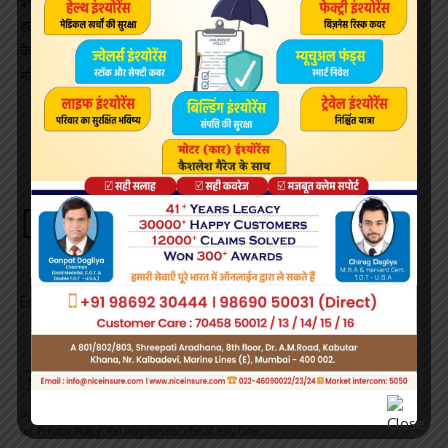
इंस्पेक्टर द्वारा सैंपल लेने और जांच की स्थिति भी बतानी है ।
हाई कोर्ट एक जनहित याचिका पर सुनवाई कर रही थी, जिसमें खाने की चीजों में
केमिकलों और पेस्टिसाइड्स के इस्तेमाल पर रोक लगाए जाने के निर्देश देने की
मांग की गई है। खासतौर पर यहां आने वाले एग्रीकल्चरल प्रॉडक्ट्स में।
Sign Up For Daily Newsletter
Be keep up! Get the latest breaking news delivered
straight to your inbox.
Email address:
By signing up, you agree to our
Terms of Use
and acknowledge the data practices in
our
Privacy Policy
. You may unsubscribe at any time.