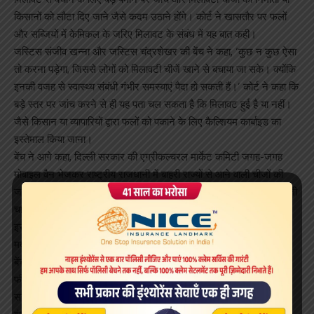
किसानों को लौटा दिए जाने जैसे कदम उठाने होंगे। कोर्ट ने खासतौर पर फलों
और सब्जियों में केमिकल के जरिए मिलावट के संबंध में यह बात कही।
जस्टिस संजीव खन्ना और जस्टिस चंद्रशेखर की बेंच ने कहा, ‘कुछ न कुछ ऐसा
तो करना पड़ेगा, जिससे लोगों को मिलावटी चीजें खाने से बचाया जा सके। क्योंकि
इनकी वजह से स्वास्थ्य संबंधी गंभीर समस्याएं पैदा हो सकती हैं।’ कोर्ट ने कहा कि
बड़े स्तर पर जांच करने से ही यह पता चल सकता है कि मिलावट हुई है या नहीं।
जैसे किसान या व्यापारियों द्वारा फलों को पकाने के लिए कैल्शियम कार्बाइड का
इस्तेमाल किया जाना।
बेंच ने आगे कहा, दिल्ली सरकार की एग्रीकल्चरल मार्केट कमिटी जगह-जगह
मोबाइल वैन भेजकर राष्ट्रीय राजधानी में बाहरी राज्यों से आने वाली चीजों की
जांच करवा सकती है। चेकिंग और टेस्टिंग बड़े स्तर पर और नियमित रूप से होनी
चाहिए। अब वक्त आ गया है जब मोबाइल वैनों को भेजकर ये काम कराया जाए।
इसके लिए दिल्ली सरकार कृषि क्षेत्र में काम करने वाली प्राइवेट एजेंसियों की
मदद भी ले सकती है।
बेंच ने सरकार से कहा है कि वह बाहर से यहां आने वाली चीजों में से 10 से 20
फीसदी की जांच के लिए सिस्टम तैयार करने की संभावनाओं पर विचार करे।
सरकार को अगली सुनवाई की तारीख 27 सितंबर तक बेंच को अपने फूड