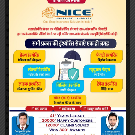
चाहते हैं कि स्वच्छता गांधी की सोच है ।
उन्होंने कहा कि गांव में महिलाओं को जब खुले में शौच के लिये जाना पड़ता है तो
उन्हें बहुत पीड़ा होती है। मोदी ने कहा कि कुछ काम सरकार नहीं कर सकती और
जो काम सरकार नहीं कर सकती, वह संस्कार कर सकती है। स्वच्छता का विषय
संस्कार से जुड़ा है। ऐसे में सरकार एवं संस्कार मिल जाए तो चमत्कार हो सकता
है। उन्होंने कहा कि वे सोशल मीडिया से जुड़े व्यक्ति हैं लेकिन जो सूचना परोसी
जाती है, वे उसका शिकार नहीं होते हैं। जो सूचना उन्हें चाहिए वे उसे ढूंढकर प्राप्त
करते हैं। उन्होंने कहा कि आज 25 से 40 वर्ष के बीच की जो पीढ़ी है, उसमें सहज
भाव से काम करने की प्रेरणा है। इसमें सामुहिकता का भाव जुड़ जाए तो ताकत
बनकर उभरती है। इसे एक मिशन से जोड़ लें तो परिवर्तन आना शुरू हो जाता है।
प्रधानमंत्री ने कहा कि भारत की तकदीर तकनीक में है और जो प्रौद्योगिकी
युवाओं के पास है, वह भारत की तकदीर से जुड़ा है। उन्होंने ‘मैं नहीं हम पोर्टल के
संदर्भ में कहा कि इसका अर्थ यह नहीं है कि ‘मैं’ को खत्म कर रहे हैं बल्कि ‘मैं’ का
विस्तार है। इसका आशय स्व से समष्टि की ओर बढना है क्योंकि आखिर वृहद
परिवार में आनंद का अनुभव होता है। मोदी ने कहा कि वह देखते हैं कि भारत युवा
प्रौद्योगिकी का शानदार ढंग से उपयोग कर रहा है और वह इसका न केवल अपने
लिये कर रहे हैं बल्कि दूसरों के लिये भी कर रहे हैं। मैं इसे शानदार संकेत के रूप
में देखता हूं।