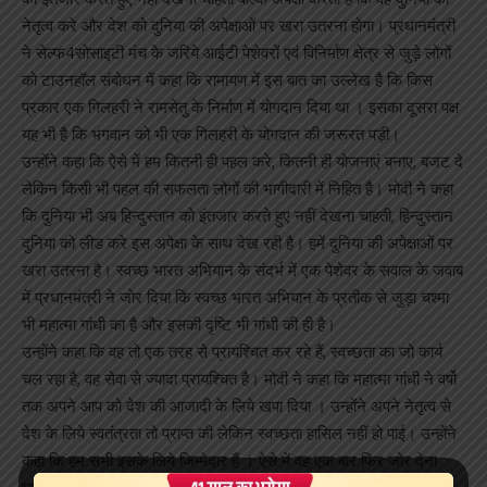
नेतृत्व करे और देश को दुनिया की अपेक्षाओं पर खरा उतरना होगा। प्रधानमंत्री
ने सेल्फ4सोसाइटी मंच के जरिये आईटी पेशेवरों एवं विनिर्माण क्षेत्र से जुड़े लोगों
को टाउनहॉल संबोधन में कहा कि रामायण में इस बात का उल्लेख है कि किस
प्रकार एक गिलहरी ने रामसेतु के निर्माण में योगदान दिया था । इसका दूसरा पक्ष
यह भी है कि भगवान को भी एक गिलहरी के योगदान की जरूरत पड़ी।
उन्होंने कहा कि ऐसे में हम कितनी ही पहल करे, कितनी ही योजनाएं बनाए, बजट दे
लेकिन किसी भी पहल की सफलता लोगों की भागीदारी में निहित है। मोदी ने कहा
कि दुनिया भी अब हिन्दुस्तान को इंतजार करते हुए नहीं देखना चाहती, हिन्दुस्तान
दुनिया को लीड करे इस अपेक्षा के साथ देख रही है। हमें दुनिया की अपेक्षाओं पर
खरा उतरना है। स्वच्छ भारत अभियान के संदर्भ में एक पेशेवर के सवाल के जवाब
में प्रधानमंत्री ने जोर दिया कि स्वच्छ भारत अभियान के प्रतीक से जुड़ा चश्मा
भी महात्मा गांधी का है और इसकी दृष्टि भी गांधी की ही है।
उन्होंने कहा कि वह तो एक तरह से प्रायश्चित कर रहे हैं, स्वच्छता का जो कार्य
चल रहा है, वह सेवा से ज्यादा प्रायश्चित है। मोदी ने कहा कि महात्मा गांधी ने वर्षो
तक अपने आप को देश की आजादी के लिये खपा दिया । उन्होंने अपने नेतृत्व से
देश के लिये स्वतंत्रता तो प्राप्त की लेकिन स्वच्छता हासिल नहीं हो पाई। उन्होंने
कहा कि हम सभी इसके लिये जिम्मेदार हैं । ऐसे में वह एक बार फिर जोर देना