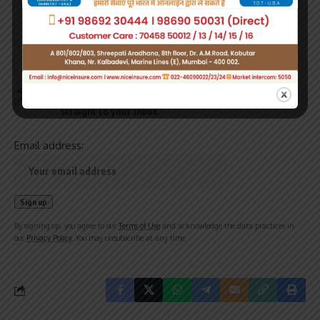
Sign Up For Daily Newsletter
Be keep up! Get the latest breaking news delivered
straight to your inbox.
Email address:
By signing up, you agree to our
Terms of Use
and acknowledge the data practices in
our
Privacy Policy
. You may unsubscribe at any time.