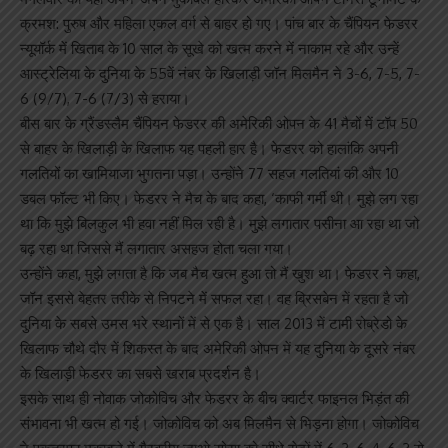
क्रमश: पुरुष और महिला एकल वर्ग से बाहर हो गए। पांच बार के चैंपियन फेडरर
न्यूयॉर्क में खिताब के 10 साल के सूखे को खत्म करने में नाकाम रहे और उन्हें
आस्ट्रेलिया के दुनिया के 55वें नंबर के खिलाड़ी जॉन मिलमैन ने 3-6, 7-5, 7-
6 (9/7), 7-6 (7/3) से हराया।
बीस बार के ग्रैंडस्लैम चैंपियन फेडरर की अमेरिकी ओपन के 41 मैचों में टॉप 50
से बाहर के खिलाड़ी के खिलाफ यह पहली हार है। फेडरर को हालांकि अपनी
गलतियों का खामियाजा भुगतना पड़ा। उन्होंने 77 सहज गलतियां की और 10
डबल फॉल्ट भी किए। फेडरर ने मैच के बाद कहा, ‘काफी गर्मी थी। मुझे लग रहा
था कि मुझे बिलकुल भी हवा नहीं मिल रही है। मुझे लगातार पसीना आ रहा था जो
बढ़ रहा था जिससे मैं लगातार असहज होता चला गया।
उन्होंने कहा, मुझे लगता है कि जब मैच खत्म हुआ तो मैं खुश था। फेडरर ने कहा,
जॉन इससे बेहतर तरीके से निपटने में सफल रहा। वह ब्रिसबेन में रहता है जो
दुनिया के सबसे उमस भरे स्थानों में से एक है। साल 2013 में टामी रोब्रेडो के
खिलाफ चौथे दौर में शिकस्त के बाद अमेरिकी ओपन में यह दुनिया के दूसरे नंबर
के खिलाड़ी फेडरर का सबसे खराब प्रदर्शन है।
इसके साथ ही नोवाक जोकोविच और फेडरर के बीच क्वार्टर फाइनल भिड़ंत की
संभावना भी खत्म हो गई। जोकोविच को अब मिलमैन से भिड़ना होगा। जोकोविच