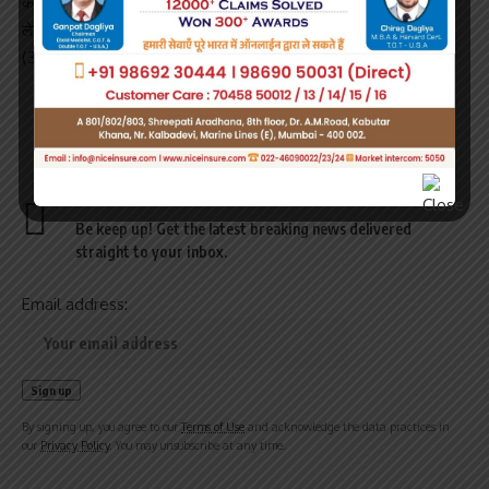
की पहली महिला खिलाड़ी हैं। ओसाका अगले दौर में युक्रेन की 36वें नंबर की
लेसिया सुरेंको से भिड़ेंगी जिन्होंने चेक गणराज्य की मार्केटा वोनद्रोसोवा को 6-7
(3/7), 7-5, 6-2 से हराया।
Sign Up For Daily Newsletter
Be keep up! Get the latest breaking news delivered
straight to your inbox.
Email address:
By signing up, you agree to our
Terms of Use
and acknowledge the data practices in
our
Privacy Policy
. You may unsubscribe at any time.