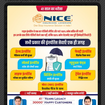
ने एकतरफा मुकाबले में गैरवरीय जाओ सोसा को सीधे सेटों में 6-3, 6-4, 6-3 से
हराकर क्वार्टर फाइनल में जगह बनाई। विंडलडन में 13वें ग्रैंडस्लैम खिताब के
साथ खिताब के 54 हफ्ते के सूखे को समाप्त करने वाले जोकोविच ने कहा कि वह
दुनिया के 68वें नंबर के खिलाड़ी सोसा को सीधे सेटों में हराकर राहत महसूस कर
रहे हैं क्योंकि तापमान एक बार फिर काफी अधिक हो गया था।
सातवें वरीय मारिन सिलिच भी बेल्जियम के डेविड गोफिन को सीधे सेटों में 7-6
(8/6), 6-2, 6-4 से हराकर क्वार्टर फाइनल में प्रवेश करने में सफल रहे जहां
उनका सामना जापान के केई निशिकोरी से होगा जिन्होंने जर्मनी के अनुभवी फिलिप
कोलश्रेबर को 6-3, 6-2, 7-5 से हराया। दूसरी तरफ महिला एकल में 2006
की चैंपियन शारापोवा को लगातार दूसरे साल न्यूयॉर्क में प्री क्वार्टर फाइनल में हार
का सामना करना पड़ा। उन्हें स्पेन की कार्ला सुआरेज नवारो के खिलाफ हार
झेलनी पड़ी।
स्पेन की सुआरेज नवारो ने अपने 30वें जन्मदिन का जश्न पांच बार की ग्रैंडस्लैम
चैंपियन शारापोवा के खिलाफ 6-4, 6-3 की जीत के साथ मनाया। शारापोवा ने
अपना पिछला ग्रैंडस्लैम पेरिस में 2014 में जीता था। नाओमी ओसाका ने बेलारूस
की एरिना स्बालेंका को कड़े मुकाबले में 6-3, 2-6, 6-4 से हराकर पहली बार
किसी ग्रैंडस्लैम के क्वार्टर फाइनल में जगह बनाई। वह 2004 में शिनोबु
असागोइ के बाद अमेरिकी ओपन के क्वार्टर फाइनल में प्रवेश करने वाली जापान