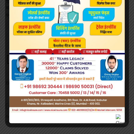
मुकाबले करीब एक फीसदी की बढ़त के साथ 80 डॉलर प्रति बैरल पर बंद हुआ।
वहीं, घरेलू वायदा बाजार में कच्चे तेल का दाम पिछले एक पखवाड़े में 600 रुपये
प्रति बैरल से ज्यादा लुढ़का है।
Sign Up For Daily Newsletter
Be keep up! Get the latest breaking news delivered
straight to your inbox.
Email address:
By signing up, you agree to our
Terms of Use
and acknowledge the data practices in
our
Privacy Policy
. You may unsubscribe at any time.