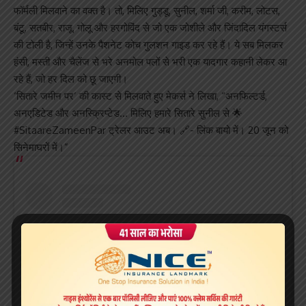
फॉर्मली मिलवाने का वक्त है। तो, मिलिए गुड्डू, सुनील, शर्मा जी, करीम, लोटस,
बंटू, सतबीर, राजू, गोलू और हरगोविंद से जो एक जोशीले और जिंदादिल यंगस्टर्स
की टोली है, जिन्हें उनके पैशनेट कोच गुलशन गाइड कर रहे हैं। ये सब मिलकर
हंसी, मस्ती और चैलेंज से भरे अनमोल पलों से भरी एक यादगार कहानी लेकर आ
रहे हैं, जो हर दिल को छू जाएगी।
‘सितारे जमीन पर’ की कास्ट से मिलवाते हुए मेकर्स ने लिखा, “अनफिल्टर्ड,
अनएडिटेड और अनस्क्रिप्टेड… मिलिए हमारे सितारे सुनील से 🌟
#SitaareZameenPar ट्रेलर आउट अब। 🔗- लिंक बायो में। 20 जून को
सिनेमाघरों में।”