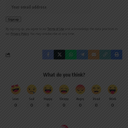
By signing up, you agree to our
Terms of Use
and acknowledge the data practices in
our
Privacy Policy
. You may unsubscribe at any time.
What do you think?
Love
Sad
Happy
Sleepy
Angry
Dead
Wink
0
0
0
0
0
0
0