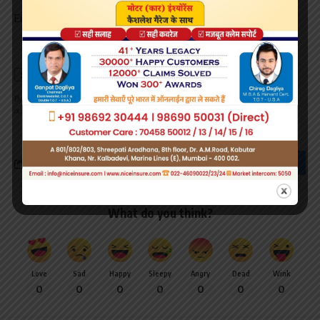
Email address:
By signing up, you agree to our
Terms of Use
and acknowledge the data practices in
our
Privacy Policy
. You may unsubscribe at any time.
What do you think?
Love
Sad
Happy
Sleepy
Angry
Dead
Wink
0
0
0
0
0
0
0