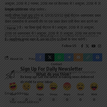
What do you think?
अक्टूबर, 2018 से 2 नवम्बर, 2018 तक एवं हैदराबाद से 1 अक्टूबर, 2018 से 31
अक्टूबर 2018 तक जोड़ा जायेगा।
यद्यपि पश्चिम रेलवे द्वारा ट्रेन सं. 12931/12932 मुंबई सेंट्रल-अहमदाबाद डबल
डेकर एक्सप्रेस से अस्थायी तौर पर एक डबल डेकर एसी चेयर कार हटाने का
Love
Sad
Happy
Sleepy
Angry
Dead
Wink
0
0
0
0
0
0
0
निर्णय लिया है। यह डिब्बा मुंबई सेंट्रल से 1 अक्टूबर, 2018 से 31 अक्टूबर,
2018 एवं अहमदाबाद से 1 अक्टूबर, 2018 से 31 अक्टूबर, 2018 तक हटाया गया
है। यात्रीगण कृपया ध्यान दें, अब यह ट्रेन 12 डिब्बों के साथ चलेगी।
Follow US
About Us
Privacy
Disclaimer
Terms and Conditions
Contact
Sign Up For Daily Newsletter
© 2026 Surabhi Saloni All Rights Reserved. Disgen by AjayGupta
Be keep up! Get the latest breaking news delivered
straight to your inbox.
Email address: