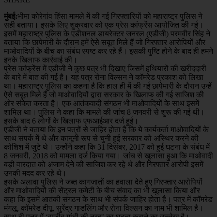
मुंबई:
भीमा कोरेगांव हिंसा मामले में की गई गिरफ्तारियों को महाराष्‍ट्र पुलिस ने
सही बताया। इसके लिए शुक्रवार को एक प्रेस कांफ्रेंस आयोजित की गई।
इसमें महाराष्‍ट्र पुलिस के एडीशनल डायरेक्‍टर जनरल (एडीजी) परमवीर सिंह ने
बताया कि छापेमारी के दौरान हमें ऐसे सबूत मिले हैं जो गिरफ्तार आरोपियों और
माओवादियों के बीच का संबंध स्‍पष्‍ट कर रहे हैं। इसकी पुष्‍टि होने के बाद ही हमने
इनके खिलाफ कार्रवाई की।
प्रेस कांफ्रेंस में एडीजी ने कुछ पत्र भी दिखाए जिसमें हथियारों की खरीददारी
के बारे में बात की गई है। यह पत्र रोना विल्‍सन ने कॉमरेड प्रकाश को लिखा
था। महाराष्‍ट्र पुलिस का कहना है कि हाल ही में की गई छापेमारी के दौरान उन्‍हें
ऐसे सबूत मिले हैं जो माओवादियों द्वारा सरकार के खिलाफ की गई साजिश की
ओर संकेत करता है। एक आतंकवादी संगठन भी माओवादियों के साथ इसमें
शामिल था। पुलिस ने कहा कि मामले की जांच 8 जनवरी से शुरू की गई थी।
इसके बाद 6 लोगों के खिलाफ एफआईआर दर्ज हुई।
एडीजी ने बताया कि इन पत्रों से जाहिर होता है कि ये कार्यकर्ता माओवादियों के
साथ संपर्क में थे और कानूनी रूप से चुनी हुई सरकार को अस्थिर करने की
कोशिश में जुटे थे। उन्‍होंने कहा कि 31 दिसंबर, 2017 को हुई घटना के संबंध में
8 जनवरी, 2018 को मामला दर्ज किया गया। जांच से खुलासा हुआ कि माओवादी
बड़ी वारदात को अंजाम देने की साजिश कर रहे थे और गिरफ्तार आरोपी इसमें
उनकी मदद कर रहे थे।
इसके अलावा पुलिस ने जब्‍त कागजातों का हवाला देते हुए गिरफ्तार आरोपियों
और माओवादियों की सेंट्रल कमेटी के बीच संवाद का भी खुलासा किया और
कहा कि इसमें आतंकी संगठन के साथ भी संपर्क जाहिर होता है। पत्र में कॉमरेड
मंगलू, कॉमरेड दीपू, सुरेंद्र गाडलिंग और रोना विल्‍सन का नाम भी शामिल है।
साथ ही पत्र में ‘राजीव गांधी की तरह’ का घटना कराने का उल्‍लेख है।