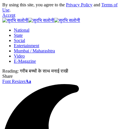
By using this site, you agree to the
Privacy Policy
and
Terms of
Use
.
Accept
National
State
Social
Entertainment
Mumbai / Maharashtra
Video
E-Magazine
Reading:
गरीब बच्चों के साथ मनाई राखी
Share
Font Resizer
Aa