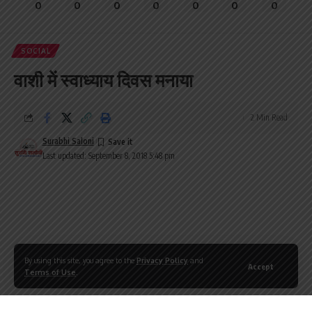
0
0
0
0
0
0
0
SOCIAL
वाशी में स्वाध्याय दिवस मनाया
2 Min Read
Surabhi Saloni
Last updated: September 8, 2018 5:48 pm
By using this site, you agree to the
Privacy Policy
and
Accept
Terms of Use
.