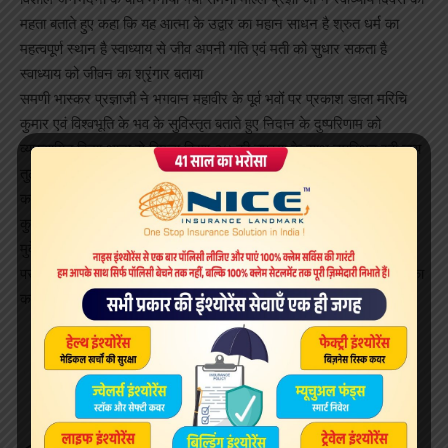
महता बताते हुए कहा कि यह आत्मा के उद्वार का महान साधन है श्रुत धर्म का
महत्वपूर्ण स्थान है स्वाध्याय से जीव अपनी गति एवं मती को सुधार सकता है
स्वाध्याय को जीवन का श्रृंगार बताया
समणी भास्कर प्रज्ञाजी ने भगवान महावीर के पूर्व भवों पर प्रकाश डाला मरिचि
कुमार एवं विश्वभूति के भव के सुविस्तृत बताते हुए निदान के दुष्परिणाम को
व्याख्यायित किया थाना से विमला हिरण २४ की तपस्या के साथ उपस्थित रही जय
तुलसी फ़ाउंडेशन के महामंत्री सलिल लोढ़ा , डि सी सुराणा अभामम से कुमुद
कच्छारा, आदि गणमान्य लोग उपस्थित थे व्यवस्था में महिला मण्डल से मंजू
कुमठएवं टीम, तेयुप से दिवेश सिसोदिया , कमलेश चोरडिया,भीमराज सुराणा ,
मुकेश ,जितेश, जीवन धाकड़, कांति मेहता ,सुनील बडोला , धनराज डांगी सम्पत
परमार ,राजेश धाकड़ , नरेश बाफ़ना,पीयूष बोरदिया, श्रवण चोरडिया प्रवीण धोका
का सहयोग रहा संचालन तेयुप अध्यक्ष लोकेश डांगी ने किया।
Sign Up For Daily Newsletter