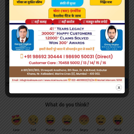
Be keep up! Get the latest breaking news delivered
straight to your inbox.
Email address:
By signing up, you agree to our
Terms of Use
and acknowledge the data practices in
our
Privacy Policy
. You may unsubscribe at any time.
What do you think?
Love
Sad
Happy
Sleepy
Angry
Dead
Wink