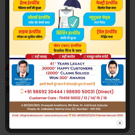
What do you think?
Love
Sad
Happy
Sleepy
Angry
Dead
Wink
0
0
0
0
0
0
0
NATIONAL
नोटबंदी के दो साल पूरे: कांग्रेस देशव्यापी
विरोध प्रदर्शन करेगी आयोजित
2 Min Read
Surabhi Saloni
Last updated: November 8, 2018 7:48 am