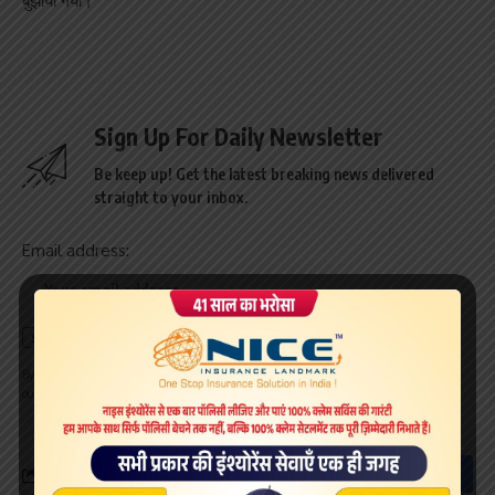
बुझाया गया।
Sign Up For Daily Newsletter
Be keep up! Get the latest breaking news delivered
straight to your inbox.
Email address:
By signing up, you agree to our
Terms of Use
and acknowledge the data practices in
our
Privacy Policy
. You may unsubscribe at any time.