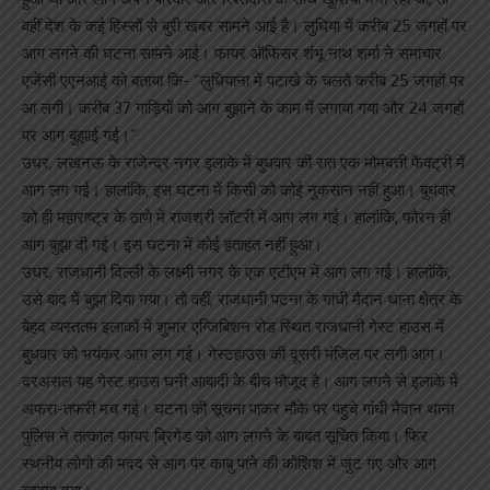
वहीं देश के कई हिस्सों से बुरी खबर सामने आई है। लुधिया में करीब 25 जगहों पर
आग लगने की घटना सामने आई। फायर ऑफिसर शंभू नाथ शर्मा ने समाचार
एजेंसी एएनआई को बताया कि- “लुधियाना में पटाखे के चलते करीब 25 जगहों पर
आ लगी। करीब 37 गाड़ियों को आग बुझाने के काम में लगाया गया और 24 जगहों
पर आग बुझाई गई।”
उधर, लखनऊ के राजेन्द्र नगर इलाके में बुधवार की रात एक मोमबत्ती फैक्ट्री में
आग लग गई। हालांकि, इस घटना में किसी को कोई नुकसान नहीं हुआ। बुधवार
को ही महाराष्ट्र के ठाणे में राजश्री लॉटरी में आग लग गई। हालांकि, फौरन ही
आग बुझा दी गई। इस घटना में कोई हताहत नहीं हुआ।
उधर, राजधानी दिल्ली के लक्ष्मी नगर के एक एटीएम में आग लग गई। हालांकि,
उसे बाद में बुझा दिया गया। तो वहीं, राजधानी पटना के गांधी मैदान थाना क्षेत्र के
बेहद व्यस्ततम इलाकों में शुमार एग्जिबिशन रोड स्थित राजधानी गेस्ट हाउस में
बुधवार को भयंकर आग लग गई। गेस्टहाउस की दूसरी मंजिल पर लगी आग।
दरअसल यह गेस्ट हाउस घनी आबादी के बीच मौजूद है। आग लगने से इलाके में
अफरा-तफरी मच गई। घटना की सूचना पाकर मौके पर पहुचे गांधी मैदान थाना
पुलिस ने तत्काल फायर ब्रिगेड को आग लगने के बाबत सूचित किया। फिर
स्थनीय लोगो की मदद से आग पर काबु पाने की कोशिश में जुट गए और आग