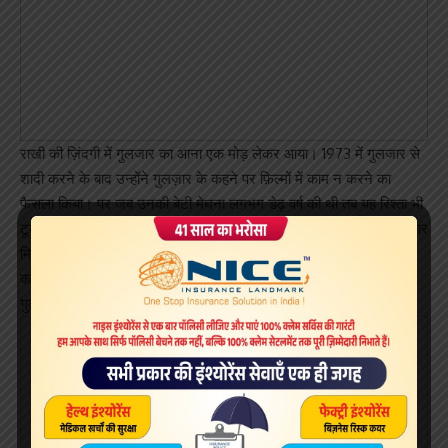
राखी की ज़िंदगी में गुलजार का आना एक मोड़ लेकर आया। 1973 में गुलजार से
शादी करने के बाद उन्होंने गुलज़ार के कहने पर फ़िल्मों में काम न करने का
फैसला किया। पर जब उनकी बेटी मेघना लगभग डेढ़ वर्ष की थी तब यह रिश्ता भी
टूट गया। हालांकि दोनों में तलाक नहीं हुआ और मेघना को भी हमेशा दोनों का प्यार
मिला, पर अकेलेपन के इस दर्द के बीच उन्होंने फ़िल्मों में काम करने को ही जीने
का जरिया बना लिया। आपको याद होगा पिछले साल होली के मौके पर राखी और
गुलज़ार की यह तस्वीरें खूब वाइरल हुई थीं!