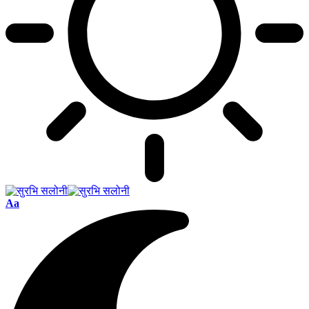
Font
Aa
Resizer