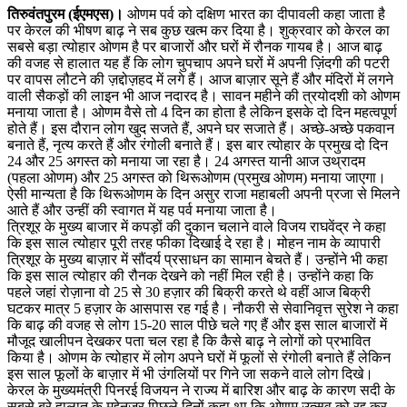
तिरुवंतपुरम (ईएमएस)।
ओणम पर्व को दक्षिण भारत का दीपावली कहा जाता है
पर केरल की भीषण बाढ़ ने सब कुछ खत्म कर दिया है। शुक्रवार को केरल का
सबसे बड़ा त्योहार ओणम है पर बाजारों और घरों में रौनक गायब है। आज बाढ़
की वजह से हालात यह हैं कि लोग चुपचाप अपने घरों में अपनी ज़िंदगी की पटरी
पर वापस लौटने की ज़द्दोज़हद में लगे हैं। आज बाज़ार सूने हैं और मंदिरों में लगने
वाली सैकड़ों की लाइन भी आज नदारद है। सावन महीने की त्रयोदशी को ओणम
मनाया जाता है। ओणम वैसे तो 4 दिन का होता है लेकिन इसके दो दिन महत्वपूर्ण
होते हैं। इस दौरान लोग खुद सजते हैं, अपने घर सजाते हैं। अच्छे-अच्छे पकवान
बनाते हैं, नृत्य करते हैं और रंगोली बनाते हैं। इस बार त्योहार के प्रमुख दो दिन
24 और 25 अगस्त को मनाया जा रहा है। 24 अगस्त यानी आज उथ्रादम
(पहला ओणम) और 25 अगस्त को थिरूओणम (प्रमुख ओणम) मनाया जाएगा।
ऐसी मान्यता है कि थिरूओणम के दिन असुर राजा महाबली अपनी प्रजा से मिलने
आते हैं और उन्हीं की स्वागत में यह पर्व मनाया जाता है।
त्रिशूर के मुख्य बाजार में कपड़ों की दुकान चलाने वाले विजय राघवेंद्र ने कहा
कि इस साल त्योहार पूरी तरह फीका दिखाई दे रहा है। मोहन नाम के व्यापारी
त्रिशूर के मुख्य बाज़ार में सौंदर्य प्रसाधन का सामान बेचते हैं। उन्होंने भी कहा
कि इस साल त्योहार की रौनक देखने को नहीं मिल रही है। उन्होंने कहा कि
पहले जहां रोज़ाना वो 25 से 30 हज़ार की बिक्री करते थे वहीं आज बिक्री
घटकर मात्र 5 हज़ार के आसपास रह गई है। नौकरी से सेवानिवृत्त सुरेश ने कहा
कि बाढ़ की वजह से लोग 15-20 साल पीछे चले गए हैं और इस साल बाजारों में
मौजूद खालीपन देखकर पता चल रहा है कि कैसे बाढ़ ने लोगों को प्रभावित
किया है। ओणम के त्योहार में लोग अपने घरों में फूलों से रंगोली बनाते हैं लेकिन
इस साल फूलों के बाज़ार में भी उंगलियों पर गिने जा सकने वाले लोग दिखे।
केरल के मुख्यमंत्री पिनरई विजयन ने राज्य में बारिश और बाढ़ के कारण सदी के
सबसे बुरे हालात के मद्देनजर पिछले दिनों कहा था कि ओणम उत्सव को रद्द कर