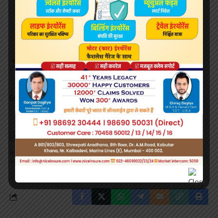
Sign Up For Daily Newsletter
Be keep up! Get the latest breaking news delivered
straight to your inbox.
Email address:
By signing up, you agree to our
Terms of Use
and acknowledge the data practices in
our
Privacy Policy
. You may unsubscribe at any time.