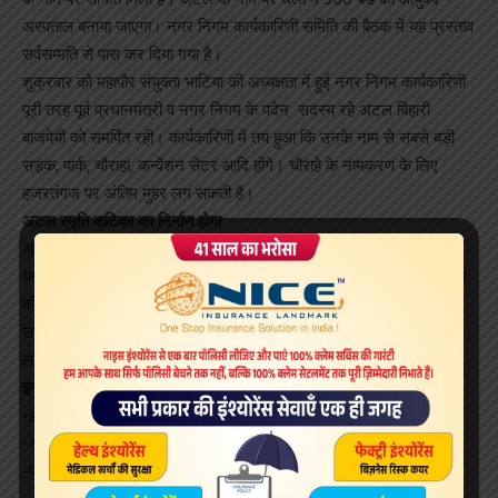
अस्पताल बनाया जाएगा। नगर निगम कार्यकारिणी समिति की बैठक में यह प्रस्ताव
सर्वसम्मति से पास कर दिया गया है।
शुक्रवार को महापौर संयुक्ता भाटिया की अध्यक्षता में हुई नगर निगम कार्यकारिणी
पूरी तरह पूर्व प्रधानमंत्री व नगर निगम के पदेन सदस्य रहे अटल बिहारी
बाजपेयी को समर्पित रही। कार्यकारिणी में तय हुआ कि उनके नाम से सबसे बड़ी
सड़क, पार्क, चौराहा, कन्वेंशन सेंटर आदि होंगे। चौराहे के नामकरण के लिए
हजरतंगज पर अंतिम मुहर लग सकती है।
अटल स्मृति वाटिका का निर्माण होगा
अटल स्मृति वाटिका बिजनौर, अमौसी या पीजीआई के पास बनाई जा सकती है।
यहां नगर निगम की 5-6 हेक्टेयर जमीन उलब्ध है। इससे बड़ी जमीन की तलाश
की जाएगी। वाटिका में अटल की मूर्ति के साथ उनकी सामाजिक, राजनैतिक एवं
साहित्यक विचारों को प्रदर्शित किया जाएगा। उनकी 51 कविताओं का शिलालेख
लगवाया जाएगा।
इन प्रस्तावों पर भी मुहर
-इस्माइलगंज स्थित नगर निगम डिग्री कालेज का नाम अटल के नाम पर होगा
-अवध अस्पताल से दुबग्गा चौराहे तक सड़क का नाम अटल के नाम पर होगा
-पारा में नगर निगम की दोनों आवासीय योजनाएं अटलजी के नाम होगी