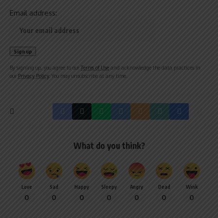
Email address:
By signing up, you agree to our
Terms of Use
and acknowledge the data practices in
our
Privacy Policy
. You may unsubscribe at any time.
What do you think?
Love
Sad
Happy
Sleepy
Angry
Dead
Wink
0
0
0
0
0
0
0