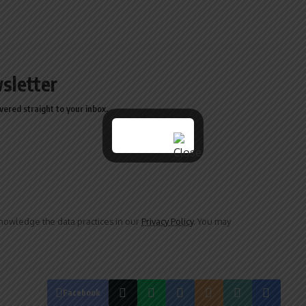
sletter
vered straight to your inbox.
owledge the data practices in our
Privacy Policy
. You may
Facebook