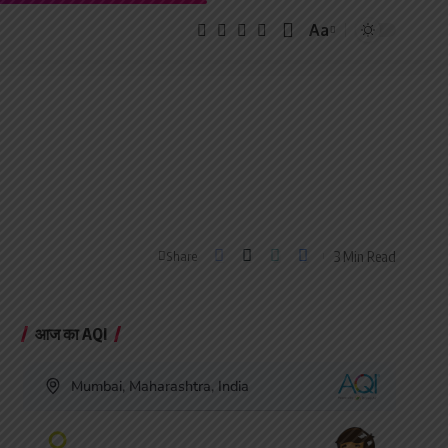
Aa
Font
Resizer
3 Min Read
Share
आज का AQI