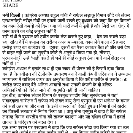
SHARE
नयी दिल्ली।
कांग्रेस अध्यक्ष राहुल गांधी ने राफेल लड़ाकू विमान सौदे को लेकर
प्रधानमंत्री नरेंद्र मोदी पर हमला जारी रखते हुए बुधवार को कहा कि इन विमानों
का काम ऐसी कंपनी को दिया गया जो भारी कर्ज में डूबी है और जिसे रक्षा क्षेत्र में
काम करने का कोई अनुभव नहीं है।
श्री गांधी ने बुधवार को ट्वीट करके तंज कसते हुए कहा, “ देश का सबसे बड़ा
रक्षा सौदा देने में कमाल का तरीका अपनाया–पहला, काम लेने वाला 45 हजार
करोड़ रुपए का कर्जदार हो। दूसरा, दूसरों का पैसा दबाकर बैठा हो और उसे देश
से बाहर नहीं जाने का सुप्रीम कोर्ट से अनुरोध किया गया हो, तीसरा,
प्रधानमंत्री उन्हें ‘भाई’ कहते हों भले ही कोई अनुभव ठेका पाने वाले क्षेत्र का
नहीं हो।”
कांग्रेस अध्यक्ष ने इसके साथ ही एक खबर भी पोस्ट की है जिसमें दावा किया
गया है कि स्वीडन की टेलीकॉम उपकरण बनाने वाली कंपनी एरिकशन ने उच्चतम
न्यायालय में याचिका दायर कर अनुरोध किया है कि अवैध तरीके से उसके 550
करोड़ रुपए दबाए बैठे अनिल अम्बानी तथा उनकी कंपनी के दो वरिष्ठ
अधिकारियों को विदेश जाने की अनुमति नहीं दी जानी चाहिए।
इस बीच, कांग्रेस संचार विभाग के प्रमुख रणदीप सिंह सुरजेवाला ने यहां
संवाददाता सम्मेलन में राफेल को लेकर वायु सेना प्रमुख बी एस धनोआ के बयान
को सही ठहराया और कहा कि इसी जरूरत को देखते हुए इन विमानों की खरीद
का पिछली सरकार ने निर्णय लिया था। वायु सेना प्रमुख ने कहा है कि राफेल
लड़ाकू विमान भारतीय सेना की ताकत बढाएगा और यह दक्षिण एशिया में हवाई
ताकत के परिदृश्य को बदल देगा।
एक अन्य प्रश्न पर प्रवक्ता ने कहा कि जब राफेल सौदा तय किया गया था उस
समय श्री धनोई एअर चीफ मार्शल नहीं थे। वह विमान खरीद कमेटी के सदस्य