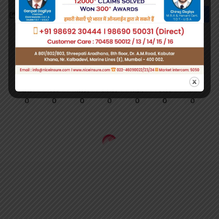
What do you think?
Love
Sad
Happy
Sleepy
Angry
Dead
Wink
0
0
0
0
0
0
0