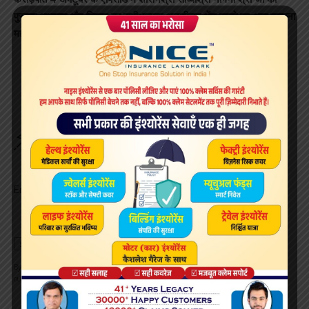
पुस्तक अध्यात्म और विज्ञान का समीक्षात्मक अनुशीलन भेंट करते हुए-क्षमा कल्पना
महावीर कोठारी एवं साक्षी गौरव मुणोत (मुम्बई निवासी)।
Sign Up For Daily Newsletter
Be keep up! Get the latest breaking news delivered
straight to your inbox.
Email address:
By signing up, you agree to our
Terms of Use
and acknowledge the data practices in
our
Privacy Policy
. You may unsubscribe at any time.