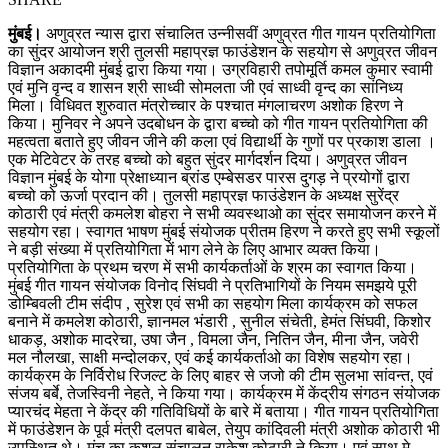
मुंबई।
अणुव्रत न्यास द्वारा संचालित उन्नीसवीं अणुव्रत गीत गायन प्रतियोगिता
का सुंदर आयोजन श्री तुलसी महाप्रज्ञ फाउंडेशन के सहयोग से अणुव्रत जीवन
विज्ञान अकादमी मुंबई द्वारा किया गया। उग्रविहारी तपोमूर्ति कमल कुमार स्वामी
एवं मुनि वृन्द व शासन श्री साध्वी सोमलता जी एवं साध्वी वृन्द का सांनिध्य
मिला। विधिवत शुरुवात मंत्रोच्चार के पश्चात मंगलाचरण अशोक हिरण ने
किया। मुनिवर ने अपने उदबोधन के द्वारा बच्चो को गीत गायन प्रतियोगिता की
महत्वता बताते हुए जीवन जीने की कला एवं विद्यार्थी के गुणों पर प्रकाश डाला ।
एक मेटिवेटर के तरह बच्चो को बहुत सुंदर मार्गदर्शन दिया। अणुव्रत जीवन
विज्ञान मुंबई के योगा प्रेक्षाध्यान ब्रांड एम्बेसडर पारस दुगड़ ने प्रयोगों द्वारा
बच्चो को ऊर्जा प्रदान की। तुलसी महाप्रज्ञ फाउंडेशन के अध्यक्ष सुरेंद्र
कोठारी एवं मंत्री कमलेश बोहरा ने सभी व्यवस्थाओ का सुंदर समायोजन करने में
सहयोग रहा। स्वागत भाषण मुंबई संयोजक प्रीतम हिरण ने करते हुए सभी स्कूलों
ने बड़ी संख्या में प्रतियोगिता में भाग लेने के लिए आभार व्यक्त किया।
प्रतियोगिता के प्रथम चरण में सभी कार्यकर्ताओं के श्रम का स्वागत किया।
मुंबई गीत गायन संयोजक विनोद सिंघवी ने प्रतिभागियों के नियम समझये पूरी
डोम्बिवली
टीम संदीप , सुरेश एवं सभी का सहयोग मिला कार्यक्रम को सफल
बनाने में कमलेश कोठारी, ज्ञानमल भंडारी , सुनील संचेती, हेमंत सिंघवी, किशोर
धाकड़, अशोक मादरेचा, उषा जैन , विमला जैन, नितिन जैन, मीना जैन, जवेरी
मल नौलखा, साक्षी मन्दोलकर, एवं कई कार्यकर्ताओ का विशेष सहयोग रहा।
कार्यक्रम के निर्विरोध रिजल्ट के लिए बाहर से जजो की टीम सुलभा सांवन्त, एवं
संजय बर्बे, तेजस्विनी नेहते, ने किया गया। कार्यक्रम में केंद्रीय संगठन संयोजक
प्यारचंद मेहता ने केंद्र की गतिविधियों के बारे में बताया। गीत गायन प्रतियोगिता
में फाउंडेशन के पूर्व मंत्री दलपत बाबेल, तेयुप कांदिवली मंत्री अशोक कोठारी भी
उपस्थित थे। मंच का कुशल संचालन राकेश कोठारी ने किया। एवं साथ मे