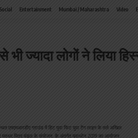
Social
Entertainment
Mumbai / Maharashtra
Video
े भी ज्यादा लोगों ने लिया हिस
 में स्थित एमएमआरडीए ग्राउंड में हिट युवा फिट युवा टैग लाइन के तले अखिल
र मरुधर मित्र मंडल के संयोजन के अंतर्गत युवाथोन 2019 का आयोजन