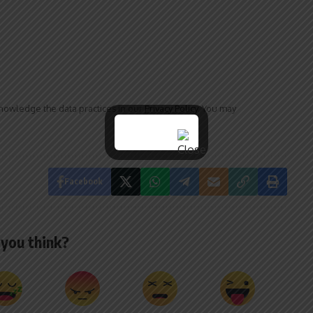
owledge the data practices in our
Privacy Policy
. You may
Facebook
you think?