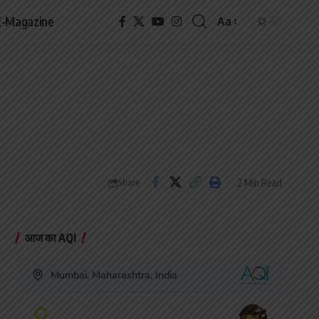
E-Magazine
Aa
Font
Resizer
2 Min Read
Share
आज का AQI