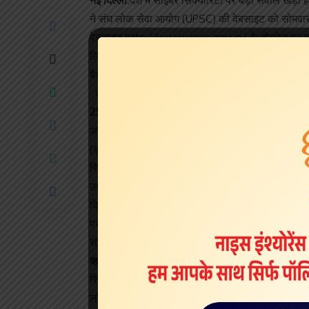
नई दिल्‍ली:
देश में साइबर सिक्‍योरिटी पर बड़ा सवाल खड़ा ह
ने संघ लोक सेवा आयोग (UPSC) की वेबसाइट को सोमवा
वेबसाइट http://www.upsc.gov.in/ के होमपेज पर जाने 
लिखा था, ‘डोरेमॉन!!! फोन उठाओ.’ इस पेज के निचले हि
बैकग्राउंड में इस कार्टून सीरियल का टाइटल ट्रैक बज
उधर, भारतीय विशिष्ट पहचान प्राधिकरण (UIDAI) ने आधा
2500 रुपये के सॉफ्टवेयर की मदद से तैयार हो सकता है 
आधार कार्ड की सुरक्षा को लेकर देश में काफी समय से वि
(यूआईडीएआई) ने कहा है कि वह आधार के लिए फेस रिकॉ
रिपोर्ट में दावा किया जा रहा है कि आधार के सॉफ्टवेयर क
उधर, भारतीय विशिष्ट पहचान प्राधिकरण (UIDAI) ने आधा
दिया है। आधिकारिक बयान जारी कर UIDAI ने कहा कि 
पर हैक किए जाने की रिपोर्ट पूरी तरह से गलत है। बयान के म
संभव नहीं है।
व्हाट्सएप पर बेचा जा रहा है सॉफ्टवेयर
रिपोर्ट में हफिंगटनपोस्ट डॉट इन ने दावा किया है कि आ
लोगों की निजी जानकारी दांव पर लगी है। रिपोर्ट में कहा