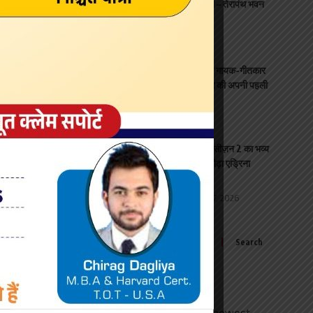
तप अभिनंदन कार्यक्रम का आयोजन – तेरापंथ भवन
ट्रिप्लीकेन
social
August 7, 2026
यश राज फिल्म्स के ‘राह रिकॉर्ड्स’ ने गायक-गीतकार
अमन के पहले गीत ‘जादूगरी’ के साथ की अपनी पहली
पेशकश
entertainment
August 7, 2026
विन्ध्य आइकॉनिक बिजनेस अवॉर्ड – सीज़न 2 का भव्य
समारोह 7 अगस्त की शाम मुंबई के लोढ़ा एड्रिना
सभागार में
Mumbai / Maharshtra
August 7, 2026
Search
for:
Sign Up for Our Newsletter