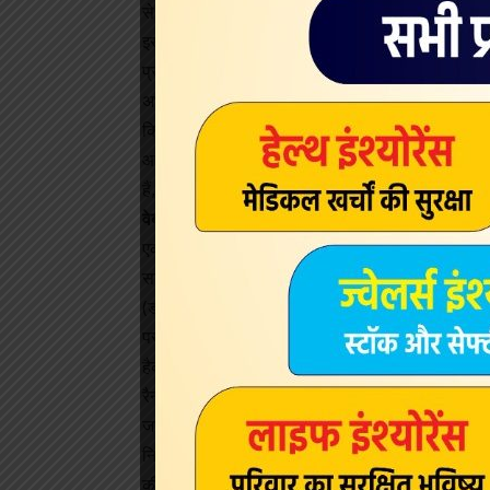
से एक सॉफ्टवेयर के जरिए दुनिया के किसी भी कोने में बै
इस सॉफ्टवेयर की कीमत सिर्फ 2,500 रुपये है। हफिंगटनप
प्रकाशित किया है। इस रिपोर्ट को तैयार करने में दुनियाभर क
अभी भी इस सॉफ्टवेयर का धड़ल्ले से इस्तेमाल हो रहा ह
किया जा सकता है और नया आधार तैयार किया जा सकता 
आधार कार्ड को हैक करने वाला यह सॉफ्टवेयर 2,500 रुपये 
हैं, जिनमें एक कोड के जरिए किसी के भी आधार कार्ड से
वेब एप्लीकेशन का शिकार होने में भारत सातवां प्रमुख देश
एक रिपोर्ट के मुताबिक वेब एप्लीकेशन हमले के मामले में 
साइबर हमले का करीब 40 फीसद शिकार भारत का फाइनेंस स
(डब्ल्यूएए) के मामले में टारगेटेड देशों की सूची में सातवें 
पर टिकी है।
हैकर्स ने भारत में बैंकिंग, फाइनेंस और बीमा सेक्टर को 
रैनसमवेयर जैसे तरीके का इस्तेमाल किया है।
जानकारों के मुताबिक हमलावरों का बड़ा मकसद हमेशा वित्ती
निशाना बनाने के लिए रैनसमवेयर जैसे तरीके का ज्यादा इ
की रिपोर्ट के मुताबिक डिस्ट्रिब्यूटेड डिनायल ऑफ सर्वि