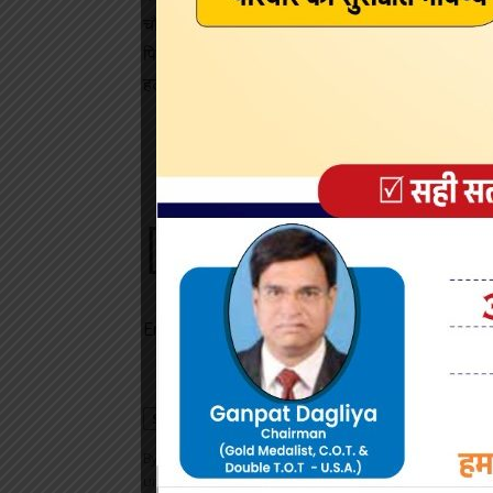
चौथी तिमाही में 50 फीसद और बढ़ गए हैं।
पिछली तिमाही में 37 संगठनों में डीडीओएस हमले देखे गए
हटकर अमेरिका की बात की जाए, तो यहां 2017 की पिछली त
Sign Up For Daily New
Be keep up! Get the latest breaking news deli
Email address:
By signing up, you agree to our
Terms of Use
and ackn
unsubscribe at any time.