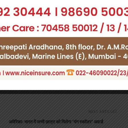
Facebook
you think?
leepy
Angry
Dead
Wink
0
0
0
0
NEXT ARTICLE
अमेरिकाः भारत में जन्मी छात्रा को मिलेगा ‘यंग स्कॉलर’ अवार्ड