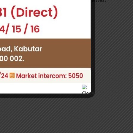
Subscribe to our newsletter to get our newest
articles instantly!