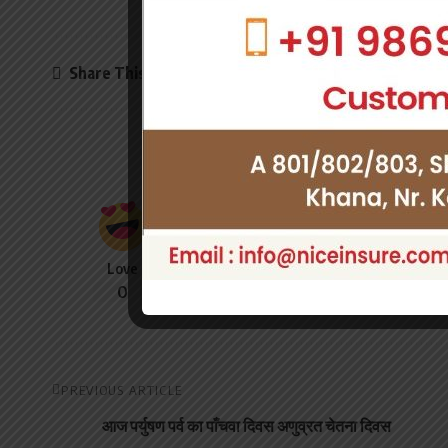
Share This Article
What do 
Love
Sad
Happy
S
0
0
0
PREVIOUS ARTICLE
आज पर्युषण पर्व का पाँचवा दिवस अणुव्रत चेतना दिवस