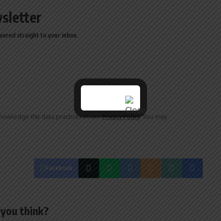
sletter
vered straight to your inbox.
owledge the data practices in our
Privacy Policy
. You may
Facebook
you think?