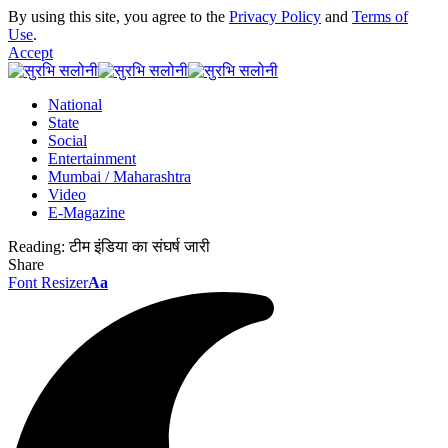
By using this site, you agree to the
Privacy Policy
and
Terms of
Use
.
Accept
National
State
Social
Entertainment
Mumbai / Maharashtra
Video
E-Magazine
Reading:
टीम इंडिया का संघर्ष जारी
Share
Font Resizer
Aa