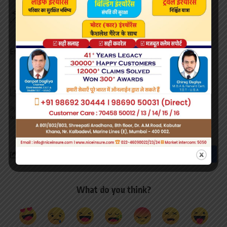
Be keep up! Get the latest breaking news delivered
straight to your inbox.
Email address:
By signing up, you agree to our
Terms of Use
and acknowledge the data practices in
our
Privacy Policy
. You may unsubscribe at any time.
What do you think?