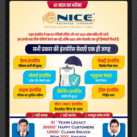
वार्न ने अपनी किताब के में पूर्व आॅस्ट्रेलियाई कप्तान स्टीव वॉ के बारे में काफी
खुलकर लिखा है। वॉर्न उस घटना का जिक्र किया है, जब 1999 में फॉर्म में नहीं
होने का हवाला देते हुए उन्हें वेस्टइंडीज के खिलाफ टेस्ट सीरीज के लिए
आॅस्ट्रेलियाई टीम से बाहर कर दिया गया था। तब स्टीव वॉ टीम के कप्तान थे
और उनका समर्थन नहीं मिलने से वॉर्न को लग रहा था कि उन्हें नीचा दिखाया गया
है। उन्होंने इस घटना का जिक्र करते हुए लिखा है, ‘मैं टीम का उप कप्तान था
और साधारण गेंदबाजी कर रहा था। टुगा (स्टीव वॉ) ने चयन समिति की बैठक में
शुरुआत की और तत्कालीन कोच ज्योफ मॉर्श ने कहा, ‘वार्नी, मुझे नहीं लगता कि
तुम्हें अगले टेस्ट में खेलना चाहिए।’
‘कप्तान बनने के बाद बदल गया था स्टीव वॉ का रवैया’
शेन वॉर्न ने उस घटना के बारे में याद करते हुए लिखा है, ‘निराशा इतना ज्यादा
कड़ा शब्द नहीं है। जब मुश्किल दौर आया तो टुगा (स्टीव वॉ) ने मेरा समर्थन नहीं
किया। उस व्यक्ति ने मुझे नीचा दिखाया जिसका मैंने इतने समय तक समर्थन
किया था और जो मेरा अच्छा दोस्त भी था। कप्तान बनने के बाद स्टीव वॉ का
रवैया बहुत खराब हो गया था। मेरे प्रदर्शन के अलावा भी कुछ और घटनाएं हुईं।
मुझे लगता है कि यह ईर्ष्या थी। उसने मेरी हर चीज पर टोकाटाकी शुरू कर दी,
मुझे मेरी डाइट देखने को कहा। मुझसे कहता था कि मैं अपनी जिंदगी में कैसा
व्यक्ति बनना चाहता हूं, खुद को किस तरीके से पेश करना चाहता हूं इसके बारे में