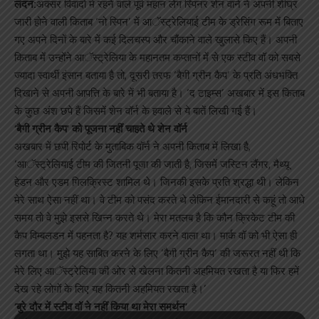
लंदन:
अक्सर विवादों में रहने वाले पूर्व महान लेग स्पिनर शेन वार्न ने अपनी शीघ्र
जारी होने वाली किताब ‘नो स्पिन’ में आॅस्ट्रेलियाई टीम के ड्रेसिंग रूम में बिताए
गए अपने दिनों के बारे में कई दिलचस्प और चौंकाने वाले खुलासे किए हैं। अपनी
किताब में उन्होंने आॅस्ट्रेलिया के महानतम कप्तानों में से एक स्टीव वॉ को सबसे
ज्यादा स्वार्थी इंसान बताया है तो, दूसरी तरफ ‘बैगी ग्रीन कैप’ के प्रति अंधभक्ति
दिखाने से अपनी आपत्ति के बारे में भी बताया है। ‘द टाइम्स’ अखबार में इस किताब
के कुछ अंश छपे हैं जिसमें शेन वॉर्न के हवाले से ये बातें लिखी गई हैं।
‘बैगी ग्रीन कैप’ को पूजना नहीं चाहते थे शेन वॉर्न
अखबार में छपी रिपोर्ट के मुताबिक वॉर्न ने अपनी किताब में लिखा है,
‘आॅस्ट्रेलियाई टीम की जितनी पूजा की जाती है, जिसमें जस्टिन लैंगर, मैथ्यू
हेडन और एडम गिलक्रिस्ट शामिल थे। जिनकी इसके प्रति श्रद्धा थी। लेकिन
मेरे साथ ऐसा नहीं था। वे टीम को पसंद करते थे लेकिन ईमानदारी से कहूं तो आधे
समय तो वे मुझे इससे खिन्न करते थे। मेरा मतलब है कि कौन क्रिकेट टीम की
कैप विम्बलडन में पहनता है? यह शर्मसार करने वाला था। मार्क वॉ को भी ऐसा ही
लगता था। मुझे यह साबित करने के लिए ‘बैगी ग्रीन कैप’ की जरूरत नहीं थी कि
मेरे लिए आॅस्ट्रेलिया की ओर से खेलना कितनी अहमियत रखता है या फिर हमें
देख रहे लोगों के लिए यह कितनी अहमियत रखता है।’
‘बुरे दौर में स्टीव वॉ ने नहीं किया था मेरा समर्थन’