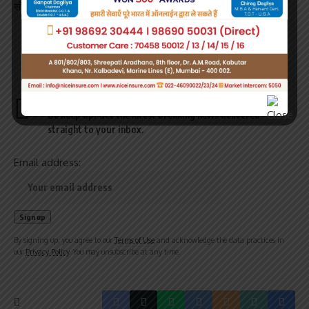
सोचूं। मैंने उससे कहा, दोस्त तुम अपने बारे में सोचो।’
Sign Up For Daily Newsletter
Be keep up! Get the latest breaking news delivered
straight to your inbox.
Email address:
By signing up, you agree to our
Terms of Use
and acknowledge the data practices in
our
Privacy Policy
. You may unsubscribe at any time.