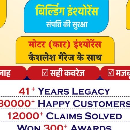
लांट योजना का भी शिलान्यास।
मृत परियोजनाओं का शिलान्यास।
 व गया के सरकारी मेडिकल कॉलेज के उन्नयन योजना का शिलान्यास।
 पाइपलाइन परियोजना।
ख घरों में पीएनजी तथा वाहनों के लिए सीएनजी आपूर्ति योजना का उद्घाटन।
घाटों का उद्घाटन।
्सौल, फतुुहा-इस्लामपुर व बिहारशरीफ -दनियावां सेक्शन का विद्युतीकरण।
ewsletter
delivered straight to your inbox.