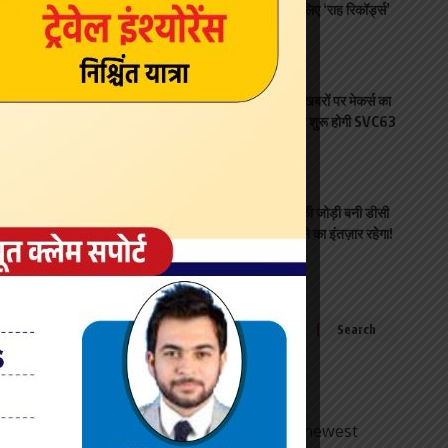
संगीत प्रतिभाओं को तैयार करने के लिए ‘राह रिकॉर्ड्स’
लॉन्च किया
entertainment
August 5, 2026
समान खान की फीस को लेकर फैली खबरों पर मेकर्स का
आया बड़ा बयान, मुंबई में जाने कब से शुरू होगी SVC63
की शूटिंग
entertainment
August 5, 2026
लोकेश कनगराज और वामिका गब्बी की जोड़ी बनी डीसी
का सबसे बड़ा सरप्राइज़, जिसे देखने का इंतज़ार रहेगा!
entertainment
August 5, 2026
Search
for:
Sign Up for Our Newsletter
Subscribe to our newsletter to get our newest