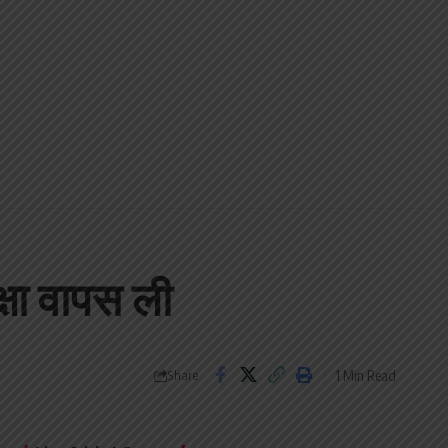
षा वापस ली
1 Min Read
Share