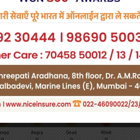
owledge the data practices in our
Privacy Policy
. You may
Facebook
you think?
leepy
Angry
Dead
Wink
0
0
0
0