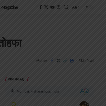
E-Magazine
Aa
Font
Resizer
 तोहफा
5 Min Read
Share
आज का AQI