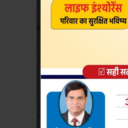
– बाढ़, सुल्तानगंज तथा नवगछिया में सीवरेज ट्रीटमेंट प्
– विभिन्न स्थानों पर 1424.14 करोड़ की लागत से 22 अ
– छपरा में मेडिकल कॉलेज का शिलान्यास तथा भागलपुर
इन योजनाओं का किया उद्घाटन
– जगदीशपुर-हल्दिया और बोकारो-धामरा प्राकृतिक गैस
– पटना के शहरी क्षेत्र में 3,200 वर्ग किमी में 9.75 ला
– पटना रिवर फ्रंट डेवलपमेंट योजना फेज-1 के तहत 16 
– रांची-पटना एसी साप्ताहिक ट्रेन का आरंभ।
– बरौनी-कटिहार-कुमेदपुर, मुजफ्फरपुर-सुगौली बेतिया-रक
Sign Up For Daily N
Be keep up! Get the latest breaking news 