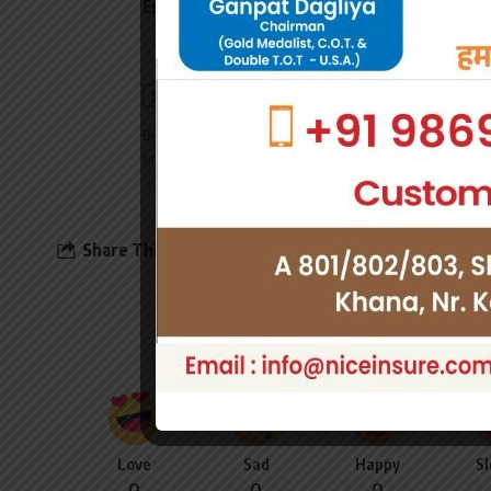
Email address:
By signing up, you agree to our
Terms of Use
and ackn
unsubscribe at any time.
Share This Article
What do 
Love
Sad
Happy
S
0
0
0