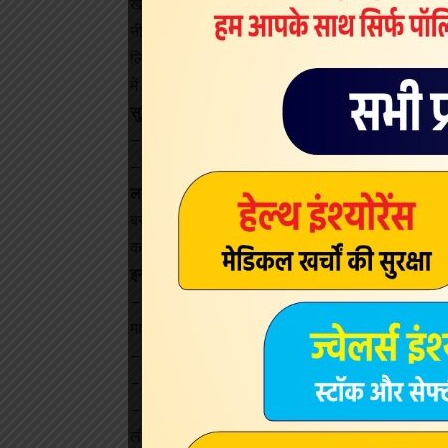
खोलने के लिए प्रधानमंत्री को धन्‍यवाद।
नीतीश कुमार ने कहा कि पुलवामा में आतंकियों की हरकत का
लिए देश आतंकियों को माफ नहीं करेगा। घटना में बिहार क
में शहीद जवानों को श्रद्धांजलि देते हैं।
सुशील मोदी व पासवान बोले
– कार्यक्रम में प्रधानमंत्री का स्‍वागत उपमुख्‍यमंत्री सु
– कार्यक्रम में केंद्रीय मंत्री रामविलास पासवान ने कहा कि
लगे ‘भारत माता की जय’ के नारे
बरौनी में प्रधानमंत्री को देखने व सुनने के लिए भीड़ उमड
कार्यक्रम स्‍थल पर ‘भारत माता की जय’ के नारे लगाए गए
इन योजनाओं का प्रधानमंत्री ने किया शिलान्‍यास
– बरौनी रिफाइनरी की क्षमता विस्तार योजना के तहत नौ 
माध्यम से पूर्वी भारत में पेट्रो उत्पादों की बढ़ती मांग को प
– बरौनी रिफाइनरी में एटीएफ हाइड्रोलिक यूनिट का भी शि
– पटना मेट्रो रेल परियोजना का शिलान्यास। पटना जू के
– सीवरेज परियोजनाओं का शिलान्यास। पटना के करमली चक
लंबे नेटवर्क बिछाने की योजना का शिलान्यास।