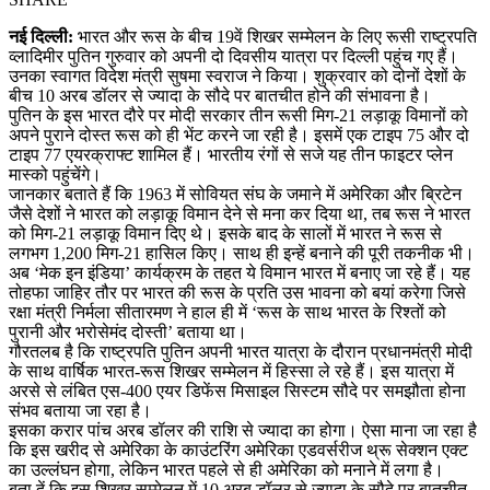
नई दिल्ली:
भारत और रूस के बीच 19वें शिखर सम्मेलन के लिए रूसी राष्ट्रपति
व्लादिमीर पुतिन गुरुवार को अपनी दो दिवसीय यात्रा पर दिल्ली पहुंच गए हैं।
उनका स्वागत विदेश मंत्री सुषमा स्वराज ने किया। शुक्रवार को दोनों देशों के
बीच 10 अरब डॉलर से ज्यादा के सौदे पर बातचीत होने की संभावना है।
पुतिन के इस भारत दौरे पर मोदी सरकार तीन रूसी मिग-21 लड़ाकू विमानों को
अपने पुराने दोस्त रूस को ही भेंट करने जा रही है। इसमें एक टाइप 75 और दो
टाइप 77 एयरक्राफ्ट शामिल हैं। भारतीय रंगों से सजे यह तीन फाइटर प्लेन
मास्को पहुंचेंगे।
जानकार बताते हैं कि 1963 में सोवियत संघ के जमाने में अमेरिका और ब्रिटेन
जैसे देशों ने भारत को लड़ाकू विमान देने से मना कर दिया था, तब रूस ने भारत
को मिग-21 लड़ाकू विमान दिए थे। इसके बाद के सालों में भारत ने रूस से
लगभग 1,200 मिग-21 हासिल किए। साथ ही इन्हें बनाने की पूरी तकनीक भी।
अब ‘मेक इन इंडिया’ कार्यक्रम के तहत ये विमान भारत में बनाए जा रहे हैं। यह
तोहफा जाहिर तौर पर भारत की रूस के प्रति उस भावना को बयां करेगा जिसे
रक्षा मंत्री निर्मला सीतारमण ने हाल ही में ‘रूस के साथ भारत के रिश्तों को
पुरानी और भरोसेमंद दोस्ती’ बताया था।
गौरतलब है कि राष्ट्रपति पुतिन अपनी भारत यात्रा के दौरान प्रधानमंत्री मोदी
के साथ वार्षिक भारत-रूस शिखर सम्मेलन में हिस्सा ले रहे हैं। इस यात्रा में
अरसे से लंबित एस-400 एयर डिफेंस मिसाइल सिस्टम सौदे पर समझौता होना
संभव बताया जा रहा है।
इसका करार पांच अरब डॉलर की राशि से ज्यादा का होगा। ऐसा माना जा रहा है
कि इस खरीद से अमेरिका के काउंटरिंग अमेरिका एडवर्सरीज थ्रू सेक्शन एक्ट
का उल्लंघन होगा, लेकिन भारत पहले से ही अमेरिका को मनाने में लगा है।
बता दें कि इस शिखर सम्मेलन में 10 अरब डॉलर से ज्यादा के सौदे पर बातचीत