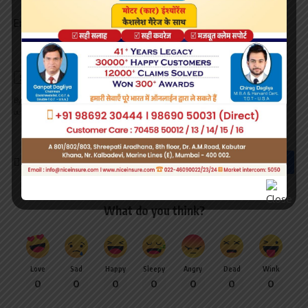
Email address:
By signing up, you agree to our
Terms of Use
and acknowledge the data practices in
our
Privacy Policy
. You may unsubscribe at any time.
What do you think?
Love
Sad
Happy
Sleepy
Angry
Dead
Wink
0
0
0
0
0
0
0