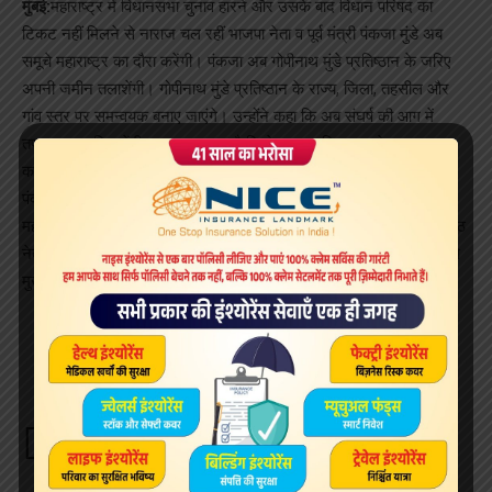
मुंबई:
महाराष्ट्र में विधानसभा चुनाव हारने और उसके बाद विधान परिषद का
टिकट नहीं मिलने से नाराज चल रहीं भाजपा नेता व पूर्व मंत्री पंकजा मुंडे अब
समूचे महाराष्ट्र का दौरा करेंगी। पंकजा अब गोपीनाथ मुंडे प्रतिष्ठान के जरिए
अपनी जमीन तलाशेंगी। गोपीनाथ मुंडे प्रतिष्ठान के राज्य, जिला, तहसील और
गांव स्तर पर समन्वयक बनाए जाएंगे। उन्होंने कहा कि अब संघर्ष की आग में
तपकर बाहर निकलेंगी। उनका कहना है कि वे जल्द अमित शाह से मुलाकात
करेंगी।
पंकाजा मुंडे ने कहा कि वह कोरोना वायरस से उत्पन्न हालात ठीक होते ही
महाराष्ट्र के हर इलाके का दौरा करेंगी। पंकजा अपने पिता तथा भाजपा के वरिष्ठ
नेता रहे गोपीनाथ मुंडे की छठी पुण्यतिथि पर सोशल मीडिया पर अपने समर्थकों से
मुखातिब थीं।
Sign Up For Daily Newsletter
Be keep up! Get the latest breaking news delivered
straight to your inbox.