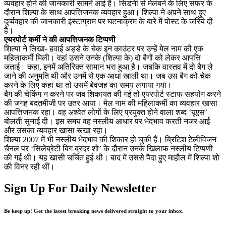
व्यवहार होने की जानकारी सामने आई है। सिडनी से मेलबर्न के लिए सफर के
दौरान शिल्पा के साथ आपत्तिजनक व्यवहार हुआ। शिल्पा ने अपने साथ हुए
दु‌र्व्यवहार की जानकारी इंस्टाग्राम पर घटनाक्रम के बारे में पोस्ट के जरिये दी
है।
एयरपोर्ट कर्मी ने की आपत्तिजनक टिप्पणी
शिल्पा ने लिखा- हवाई अड्डे के चेक इन काउंटर पर उन्हें मेल नाम की एक
महिलाकर्मी मिली। वहां उसने उनके (शिल्पा के) दो बैगों को लेकर आपत्ति
जताई। कहा, इनमें अतिरिक्त सामान भरा हुआ है। जबकि वास्तव में दो बैग ले
जाने की अनुमति थी और उनमें से एक आधा खाली था। जब उस बैग को चेक
करने के लिए कहा था तो उसमें बेवजह का समय लगाया गया।
बैग की चेकिंग न करने पर जब शिकायत की गई तो एयरपोर्ट स्टाफ सहयोग करने
की जगह बदतमीजी पर उतर आया। मेल नाम की महिलाकर्मी का व्यवहार खासा
आपत्तिजनक रहा। वह अश्वेत लोगों के लिए प्रयुक्त होने वाला शब्द ‘यूएस’
बोलती सुनाई दी। इस समय वह नस्लीय आधार पर भेदभाव करती नजर आई
और उसका व्यवहार खासा रूखा रहा।
शिल्पा 2007 में भी नस्लीय भेदभाव की शिकार हो चुकी हैं। ब्रिटिश टेलीविजन
चैनल पर ‘सिलेब्रेटी बिग ब्रदर शो’ के दौरान उनके खिलाफ नस्लीय टिप्पणी
की गई थी। यह खासी चर्चित हुई थी। बाद में उससे पैदा हुए माहौल में शिल्पा शो
की विनर रही थीं।
Sign Up For Daily Newsletter
Be keep up! Get the latest breaking news delivered straight to your inbox.