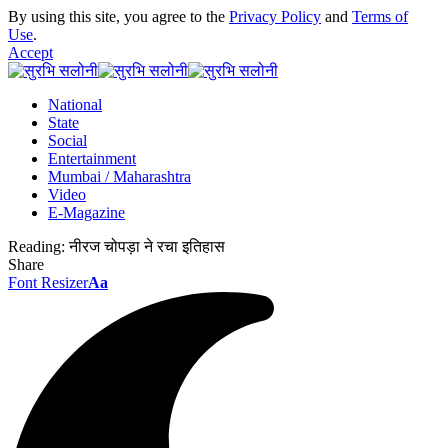
By using this site, you agree to the
Privacy Policy
and
Terms of
Use
.
Accept
National
State
Social
Entertainment
Mumbai / Maharashtra
Video
E-Magazine
Reading:
नीरज चोपड़ा ने रचा इतिहास
Share
Font Resizer
Aa