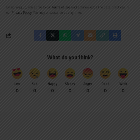
By signing up, you agree to our
Terms of Use
and acknowledge the data practices in
our
Privacy Policy
. You may unsubscribe at any time.
What do you think?
Love
Sad
Happy
Sleepy
Angry
Dead
Wink
0
0
0
0
0
0
0