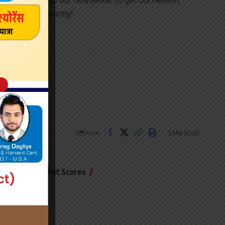
Subscribe to our newsletter to get our newest
articles instantly!
3 Min Read
Share
Live Cricket Scores