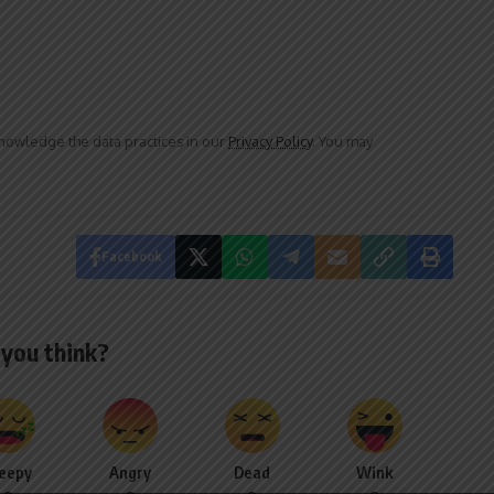
owledge the data practices in our
Privacy Policy
. You may
Facebook
you think?
leepy
Angry
Dead
Wink