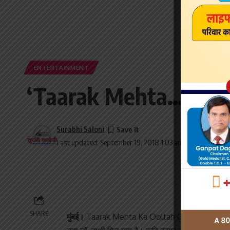
ENTERTAINMENT
‘Taarak Mehta…’: ढाई म
Surabhi Saloni
Last updated: September 19, 2018 1:03 am
SHARE
मुंबई।
Taarak Mehta Ka Ooltah Chashmah के फैंस क