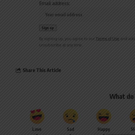
Email address:
By signing up, you agree to our
Terms of Use
and ackn
unsubscribe at any time.
Share This Article
What do 
Love
Sad
Happy
S