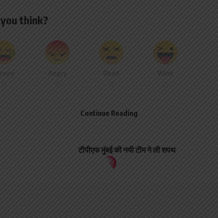
you think?
leepy
Angry
Dead
Wink
0
0
0
0
Continue Reading
NEXT ARTICLE
टीपीएफ मुंबई की नयी टीम ने ली शपथ