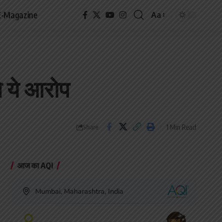
E-Magazine
Aa
Font
Resizer
गे ये आरोप
1 Min Read
Share
आज का AQI