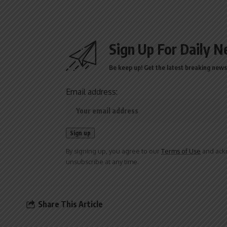
Sign Up For Daily N
Be keep up! Get the latest breaking news 
Email address:
By signing up, you agree to our
Terms of Use
and ackn
unsubscribe at any time.
Share This Article