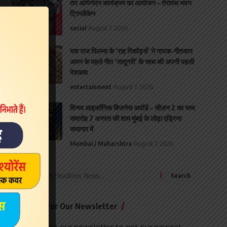
तप अभिनंदन कार्यक्रम का आयोजन – तेरापंथ भवन
ट्रिप्लीकेन
social
August 7, 2026
यश राज फिल्म्स के ‘राह रिकॉर्ड्स’ ने गायक-गीतकार
अमन के पहले गीत ‘जादूगरी’ के साथ की अपनी पहली
पेशकश
entertainment
August 7, 2026
विन्ध्य आइकॉनिक बिजनेस अवॉर्ड – सीज़न 2 का भव्य
समारोह 7 अगस्त की शाम मुंबई के लोढ़ा एड्रिना
सभागार में
Mumbai / Maharshtra
August 7, 2026
Search
for:
Sign Up for Our Newsletter