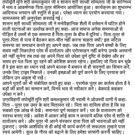
तपोमूर्ति मुनि श्री कमलकुमार जी व शासन श्री साध्वी सोमलता जी के सान्निध्य
में भव्य व आकर्षणक पिता-पुत्र सेमिनार आयोजित हुआ। कार्यक्रम का शुभारम्भ
आदिनाथ भगवान की स्तुति से हुआ। प्रेक्षा ध्यान का प्रयोग करवाया गया।
सामज्जस्व की अनुप्रेक्षा करवाई गई।
शासन श्री साध्वी सोमलता जी ने मनोवैज्ञानिक शैली में वर्तमान में घटित होने
वाली घटनाओं का उल्लेख करते हुए कहा- आज समाज अनेक समस्याओं से
पीड़ित है उसमें से एक समस्या है पिता-पुत्र के बीच में दूरियां। पिता-पुत्र से
पुत्र-पिता से पास में बैठकर बात-चीत नहीं करना चाहता क्यों? इस जटिल
समस्या का समाधान करते हुए आपने कहा- जब तक पिता अपने बच्चों के लिए
समय नहीं निकालेगा प्रेम से वार्तालाप और प्रोत्साहन नहीं करेगा उनके अरमानों
को नहीं सुनेगा तब तक वह अपने पिता को उपेक्षा पूर्ण दृष्टि से देखेगा और हर
समय हर पल पिता दूर रहने की कोशिश करता रहेगा। इसलिए जो पिता बन चुके
हैं वे इस बात का ध्यान रखे अपने बालक में बचपन से ही सदगुणों का सिंचन करें,
उनके लिए टाइम निकालें। उनकी इच्छाओं को पूर्ण करने के लिए प्रयास करे
लेकिन उन अंकुश भी रखें।
आपने पुत्रों को भी संबोधित करते हुए कहा – प्रत्येक पुत्र का कर्तव्य होता है वे
बड़ों की बातों का सम्मान करें, विनय भाव से स्वीकार करे। बेकवर्ड कहकर
उपेक्षा न करे।
उग्रविहारी तपोमूर्ति मुनि श्री कमलकुमार जी स्वामी ने ओजस्वी वाणी में कहा-
पिता – पुत्र एक उम्र के बाद मित्रवत रहे। पिता का दायित्व होता है कि वह
सबको एक आंख से देखें। समानता पूर्ण व्यवहार करें। घर के वातावरण को
स्वस्थ बनाए रखें। आवेश में आकर कोई काम न करवाये बल्कि प्रेम से शांति से
वार्तालाप करे। और पुत्र भी अपने संस्कार दाता पिता की भावनाओं को नहीं
ठुकराएं। उनके आशीर्वाद से ही कोई भी कार्य करोगे तो सफलता तुम्हारे पास
स्वयं आयेगी। कुल के गौरव को बढ़ाने के लिए हमेशा सत्संगी करनी चाहिए।