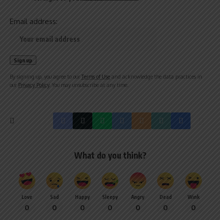
Email address:
By signing up, you agree to our
Terms of Use
and acknowledge the data practices in
our
Privacy Policy
. You may unsubscribe at any time.
What do you think?
Love
Sad
Happy
Sleepy
Angry
Dead
Wink
0
0
0
0
0
0
0