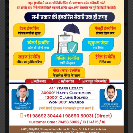
किश्तवाड़ के वरिष्ठ पुलिस अधीक्षक (एसएसपी) राजिंदर गुप्ता ने बताया कि गुप्त
सूचना मिली थी कि एक हिजबुल सदस्य किश्तवाड़ शहर में था। उन्होंने बताया कि
सूचना पर पुलिस टीमों ने जिले में विभिन्न स्थानों पर छापे मारे और रविवार को
अयाज को गिरफ्तार कर लिया। अधिकारी ने बताया कि पूछताछ के लिए उसे तुरंत
एक अज्ञात स्थान पर ले जाया गया। गुप्ता ने कहा कि डोडा-किश्तवाड़ जिलों में
आतंकवाद को पुनर्जीवित करने के आतंकवादी समूह की योजनाओं के बारे में और
पूछताछ के लिए अयाज को संयुक्त पूछताछ केंद्र (जेआईसी) भेजा जा रहा है।
सूत्रों ने बताया कि वह अलगाववादी हुर्रियत कांफ्रेंस के डोडा जिलाध्यक्ष के रूप में
भी काम कर रहा था।
आतंकवाद को पुनर्जीवित करने में जुटा था
अयाज डोडा और किश्तवाड़ जिलों में आतंकवाद को पुनर्जीवित करने के लिए
पाकिस्तान के कब्जे वाले कश्मीर के मुजफ्फराबाद में आतंकवादियों और अन्य लोगों
के संपर्क में था।
Sign Up For Daily Newsletter