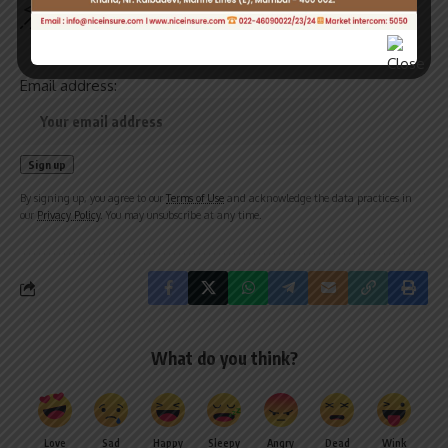
Be keep up! Get the latest breaking news delivered
straight to your inbox.
Email address:
By signing up, you agree to our
Terms of Use
and acknowledge the data practices in
our
Privacy Policy
. You may unsubscribe at any time.
What do you think?
Love
Sad
Happy
Sleepy
Angry
Dead
Wink