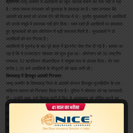
श्रीनगर:
जम्मू-कश्मीर में आतंकियों का खून-खराबा रुकने का नाम नहीं ले रहा
है। ताजा मामला मंगलवार को कुपवाड़ा के हंदवाड़ा का है। घात लगाकर बैठे
आतंकी बड़े हमले को अंजाम देने की फिराक में थे। मुस्तैद सुरक्षाबलों ने आतंकियों
को उनके मंसूबे में कामयाब नहीं होने दिया। वक्त रहते ही आतंकियों पर हमलावर
हुए सुरक्षाबलों को इस ऑपरेशन में बड़ी सफलता मिली है। सुरक्षाबलों ने दो
आतंकियों को मार गिराया है।
आतंकियों से मुठभेड़ के बाद पूरे क्षेत्र में इंटरनेट सेवा रोक दी गई है। बताया जा
रहा है कि ये एनकाउंटर सोमवार को शुरू हुआ था। ऑपरेशन को 30 राष्ट्रीय
रायफल, 92 बटालियन सीआरपीएफ ने संयुक्त रूप से अंजाम दिया। देर रात
करीब 2.30 बजे आतंकियों के मौजूदगी की खबर लगी थी।
किश्तवाड़ में हिजबुल आतंकी गिरफ्तार
जम्मू-कश्मीर के किश्तवाड़ जिले से आतंकी संगठन हिजबुल मुजाहिदीन के एक
सक्रिय सदस्य को गिरफ्तार किया गया है। पुलिस ने सोमवार को यह जानकारी
दी। उन्होंने कहा, उसे चिनाब घाटी में फिर से आतंकवाद को जीवित करने का
जिम्मा सौंपा गया था।
हिजबुल कार्यकर्ता की पहचान अयाज अहमद वानी के रूप में हुई है। उसके भाइयों
रियाज अहमद वानी और नियाज अहमद वानी की क्रमश: 1993 और 2003 में
सुरक्षा बलों के साथ मुठभेड़ों में मौत हो चुकी है। दोनों आतंकवादी थे।