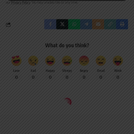
our
Privacy Policy
. You may unsubscribe at any time.
What do you think?
Love
Sad
Happy
Sleepy
Angry
Dead
Wink
0
0
0
0
0
0
0