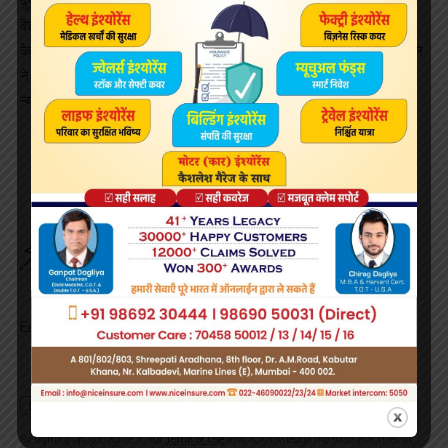
दुष्कर्म किया। जीआरपी ने तहरीर के आधार पर मुकदमा दर्ज करके बिहार के
वैशाली जिले के निवासी हरिकांत सिंह, भागलपुर जिले के शंभू रजक और देवरिया
के माहीगंज निवासी चौथी गुप्ता को गिरफ्तार कर लिया। एसपी जीआरपी पुष्पांजलि
ने कहा कि पीड़ित किशोरी का चिकित्सीय परीक्षण करा लिया गया है। सोमवार को
न्यायालय के समक्ष बयान दर्ज कराया जाएगा।
Sign Up For Daily Newsletter
Be keep up! Get the latest breaking news delivered
straight to your inbox.
Email address:
By signing up, you agree to our
Terms of Use
and acknowledge the data practices in