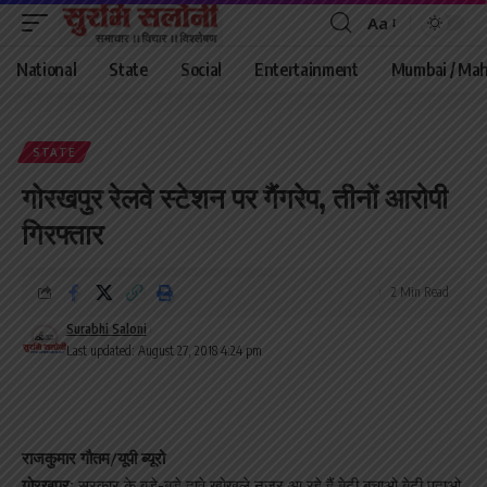
Aa
Font
Resizer
National
State
Social
Entertainment
Mumbai / Mah
STATE
गोरखपुर रेलवे स्टेशन पर गैंगरेप, तीनों आरोपी
गिरफ्तार
2 Min Read
Surabhi Saloni
Last updated: August 27, 2018 4:24 pm
राजकुमार गौतम/यूपी ब्यूरो
गोरखपुर:
सरकार के बड़े-बड़े दावे खोखले नजर आ रहे हैं बेटी बचाओ बेटी पढ़ाओ