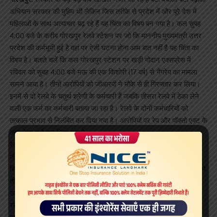
अभियान सरकार की मुहिम थी लेकिन जिस तरीके से प्रदेश में और पूरे देश में
महिलाओं के साथ अत्याचार बढ़ रहे हैं यह चिंता का विषय बन गया है। कल सुबह
4:00 बजे के करीब गोरखपुर रेलवे स्टेशन पर जो कि माननीय मुख्यमंत्री उत्तर
प्रदेश की कर्मभूमी हुई है वहां पर ऐसी घटना होना आम बात नहीं है यह चिंता का
विषय है। बताते चलें कि कल गोरखपुर स्टेशन पर खड़ी गोदान एक्सप्रेस में
रविवार को सुबह 4:00 बजे मऊ की एक किशोरी (17 वर्ष) से गैंगरेप का मामला
सामने आया है। तीनों आरोपियों को जीआरपी ने मौके से ही गिरफ्तार कर लिया।
इनमें से दो रेलवे के चतुर्थ श्रेणी के कर्मचारी हैं जबकि तीसरा रेलवे में ठेका लेने
वाली एक फर्म का कर्मचारी बताया जा रहा है। रेलवे के दोनों कर्मचारियों को
तत्काल प्रभाव से निलंबित कर दिया गया है। आरोपियों पर रेप और पॉक्सो एक्ट के
तहत केस दर्ज कर लिया गया है।
रेलवे स्टेशन के प्लेटफार्म आठ पर गोदान एक्सप्रेस की खाली रैक खड़ी थी।
जीआरपी के सिपाही उधर से गुजरे तो तीन युवक ट्रेन से कूदकर भागने लगे।
सिपाहियों ने दौड़ाकर पकड़ा और उन्हें लेकर बोगी में पहुंचे तो वहां मौजूद किशोरी ने
तीनों पर गैंगरेप का आरोप लगाया। किशोरी का कहना था कि वह गोरखपुर दवा
खरीदने आई थी। ट्रेन न मिलने के कारण प्लेटफार्म पर ट्रेन का इंतजार कर
रही थी। उसी बीच तीन युवक आए और खींचकर ट्रेन में ले गए और तीनों ने