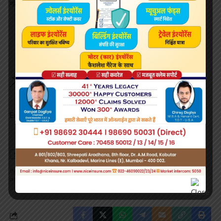
नंबर की तैयारी की है।
Sign Up For Daily Newsletter
Be keep up! Get the latest breaking news delivered
straight to your inbox.
Email address:
By signing up, you agree to our
Terms of Use
and acknowledge the data practices in
our
Privacy Policy
. You may unsubscribe at any time.