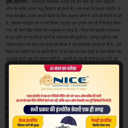
मुंबई (ईएमएस)।
अभिनेत्री मलाइका अरोड़ा एक बार फिर वह अपने आइटम
सॉन्ग के जरिए अपना जादू बिखेरने को तैयार हैं। लंबे समय से सिल्वर स्क्रीन से
गायब मलाईका अपनी अगली फिल्म के लिए आइटम सॉन्ग में लाने की तैयारी में लगे
हैं। विशाल भारद्वाज की अगली फिल्म ‘पटाखा’ का ट्रेलर हाल ही में रिलीज़ किया
गया, जो चरण सिंह पथिक की लघुकथा पर बेस्ड है। फिल्म की कहानी राजस्थान
के एक छोटे से गांव की दो बहनों के आसपास की घूमती है। सान्या मल्होत्रा और
राधि‍का मदान की लीड रोल वाली इस फिल्म में अब मलाइका अरोड़ा के भी हैं। इस
फिल्म की कहानी उन दो बहनों की है, जो हर बात पर एक-दूसरे के बाल नोंचने और
हाथापाई करने तक को उतारू रहती हैं। इसकी हद तब हो जाती है जब दोनों की
शादी एक ही घर में हो जाती है। इन्हीं लड़ाकू बहनों के किरदार में नजर आ रही हैं
सान्या मल्होत्रा और राधि‍का मदान। मिरर का खबर मिली है कि फिल्म में बॉलिवुड
की सिज़लिंग साइरन मलाइका अरोड़ा भी एंट्री मारने को तैयार हैं। मलाइका जो
कि मणि रत्नम की फिल्म ‘दिल से’ में ‘छैयां छैयां’ और ‘दबंग’ में ‘मुन्नी बदनाम हुई’
जैसे आइटम सॉन्ग के लिए हमेशा याद की जाती हैं अब वह इस फिल्म में ‘हलो हलो’
सॉन्ग में नजर आएंगी, जिसे गाया है रेखा भारद्वाज ने। गाने का लिरिक्स तैयार
किया है गुलज़ार ने और इसे कोरियॉग्राफ कर रहे हैं गणेश आचार्य।बताया गया है
कि बिपाशा बसु के फिल्मी करियर में उन्हें ‘बीड़ी जलइले’ और ‘नमक इश्क का’
जैसे हिट सॉन्ग देने वाले विशाल भारद्वाज ने इस बार मलाइका के लिए कुछ स्पेशल