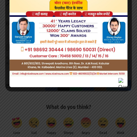
Be keep up! Get the latest breaking news delivered
straight to your inbox.
Email address:
By signing up, you agree to our
Terms of Use
and acknowledge the data practices in
our
Privacy Policy
. You may unsubscribe at any time.
What do you think?
Love
Sad
Happy
Sleepy
Angry
Dead
Wink