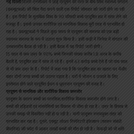
नई दिल्ली:
दिल्ली-एनसीआर में छाई प्रदूषण की परत के बीच विश्व स्वास्थ्य संगठन
(डब्ल्यूएचओ) की चिंता पैदा करने वाली एक रिपोर्ट सोमवार को जारी होने जा रही
है। इस रिपोर्ट के मुताबिक विश्व के 90 फीसदी बच्चे प्रदूषित हवा में सांस लेने को
मजबूर हैं। इससे उनका शारीरिक एवं मानसिक विकास बुरी तरह से प्रभावित हो
रहा है। डब्ल्यूएचओ ने पिछले कुछ समय से प्रदूषण की समस्या को एक बड़ी
स्वास्थ्य समस्या के रूप में उठाना शुरू किया है। इसी कड़ी में जिनेवा में संगठन की
उच्चस्तरीय बैठक हो रही है। इसी बैठक में यह रिपोर्ट जारी होगी।
15 साल से कम उम्र के 90% बच्चे जिनकी संख्या करीब 1.8 अरब के करीब
बैठती है, प्रदूषित हवा में सांस ले रहे हैं। इनमें 63 करोड़ बच्चे ऐसे हैं जो पांच साल
से भी कम उम्र के हैं। रिपोर्ट में कहा गया है कि प्रदूषित हवा का खतरा घर मेंऔर
बाहर दोनों जगह बच्चों को उठाना पड़ता है। घरों में भोजन व उजाले के लिए
इस्तेमाल होने वाले प्रदूषित ईधन व धूम्रपान प्रदूषण की वजह है।
प्रदूषण से मानसिक और शारीरिक विकास कमजोर
प्रदूषण के कारण बच्चों का मानसिक,शारीरिक विकास कमजोर होने लगा है।
बच्चों की हड्डियों एवं मांसपेसियों का विकास भी धीमा हो रहा है। उम्र के हिसाब से
उनकी समझ भी विकसित नहीं हो पा रही है। यानी प्रदूषण स्नाययुक्त तंत्र को
प्रभावित कर रहा है। दूसरे, एक्यूट लोअर रिस्पेरेटरी इंफेक्शन (श्वसन संबंधी
बीमारियां) की चपेट में आकर लाखों बच्चों की मौत हो रही है। फेफड़ों को भी क्षति