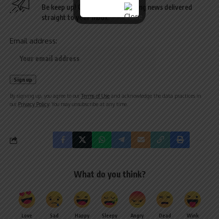
Be keep up! Get the latest breaking news delivered
straight to your inbox.
Email address:
By signing up, you agree to our
Terms of Use
and acknowledge the data practices in
our
Privacy Policy
. You may unsubscribe at any time.
What do you think?
Love
Sad
Happy
Sleepy
Angry
Dead
Wink