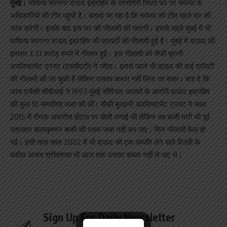
मुंबई।
माफिया सरगना दाऊद इब्राहिम के रत्‍नागिरी स्थित घर पर सफेमा के
अधिकारियों की टीम पहुंची है। बताया जा रहा है कि सफेमा की टीम पहले घर की
जांच करेगी। इसके बाद इस घर की नीलामी की जाएगी। इससे पहले मुंबई में भी
माफिया सरगना दाऊद इब्राहिम की प्रापर्टी की नीलामी हुई है। मुंबई में दाऊद की
इमारत 3.51 करोड़ रुपये में नीलाम हुई। इस नीलामी को सैफी बुरानी
अपलिफ्टमेंट ट्रस्‍ट (एसबीएटी) ने जीता। इससे पहले भी दाऊद की कई प्रॉपर्टी
की नीलामी की जा चुकी है लेकिन उसका कब्‍जा नहीं लिया जा सका। बता दें कि
जांच एजेंसी सीबीआई ने 1993 मुंबई सीरियल धमाकों के आरोपी दाऊद इब्राहिम
की कुल 10 सम्पतियां जब्त की थीं। सैफी बुरहानी अपलिफ्टमेंट ट्रस्ट ने साल
2015 में रौनक अफरोज होटल पर बोली लगाई थी लेकिन तब बाजी मारी थी पूर्व
पत्रकार बालाकृष्णन बाकी की रकम जमा नहीं कर पाए। फिर नीलामी फेल हो
गई। इसी तरह साल 2002 में भी दाऊद की एक सम्पति लेने वाले दिल्ली के
वकील अजय श्रीवास्तव भी आज तक उसका कब्जा नहीं ले पाए थे।
Sign Up For Daily Newsletter