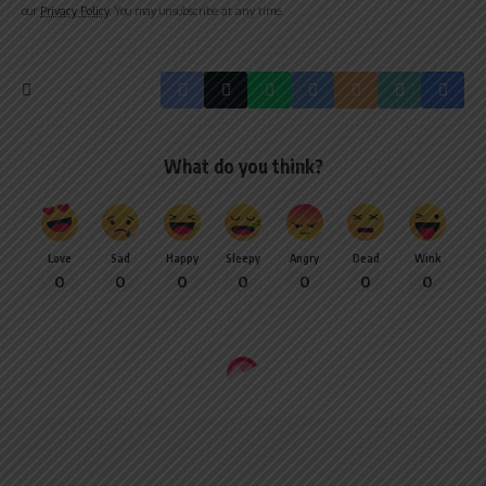
our
Privacy Policy
. You may unsubscribe at any time.
What do you think?
Love
Sad
Happy
Sleepy
Angry
Dead
Wink
0
0
0
0
0
0
0