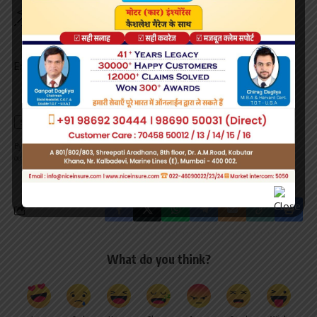
Be keep up! Get the latest breaking news delivered
straight to your inbox.
Email address:
By signing up, you agree to our
Terms of Use
and acknowledge the data practices in
our
Privacy Policy
. You may unsubscribe at any time.
What do you think?