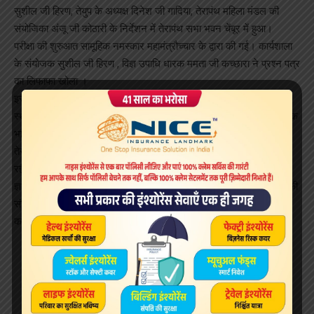
सुशील जी हिरण, तेयुप के अध्यक्ष दिनेश जी गादिया, तेरापंथ महिला मंडल की
संयोजिका अंजू जी कोठारी के निर्देशन में तेरापंथ सभा भवन चेंबूर में हुआ।
परीक्षा की शुरुआत सामूहिक नमस्कार महामंत्रौच्चार के द्वारा की गई। कार्यशाला
के संयोजक सुशील जी हिरण , विज्ञ उपाधि धारक ममता जी कच्छारा ने प्रश्न पत्र
का लिफाफा खोला ।
इस कार्यशाला में 13 परीक्षार्थियों ने बड़े ही उत्साह व शालीनता के साथ परीक्षा दी।
स्थानीय स्तर पर कार्यशाला का आयोजन भी सभा भवन चेंबूर में विज्ञ उपाधि धारक
भावना जी पटवारी ने अध्ययन करवाया।
तेरापंथ महिला मंडल चेंबूर की सह संयोजिका जूली जी परमार की भी उपस्थिति
रही।
ज्ञानशाला जीतमल जॉन की संयोजिका विनीता जी हिरण , तेरापंथ महिला मंडल की
संयोजिका अंजू जी कोठारी का कार्यशाला में विशेष सहयोग रहा। जैन विद्या
कार्यशाला के संयोजक ने सभी का आभार ज्ञापित किया।
Sign Up For Daily Newsletter